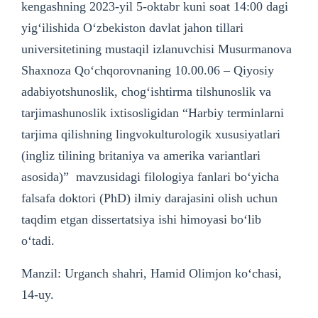
kengashning 2023-yil 5-oktabr kuni soat 14:00 dagi
yig‘ilishida O‘zbekiston davlat jahon tillari
universitetining mustaqil izlanuvchisi Musurmanova
Shaxnoza Qo‘chqorovnaning 10.00.06 – Qiyosiy
adabiyotshunoslik, chogʻishtirma tilshunoslik va
tarjimashunoslik ixtisosligidan “Harbiy terminlarni
tarjima qilishning lingvokulturologik xususiyatlari
(ingliz tilining britaniya va amerika variantlari
asosida)” mavzusidagi filologiya fanlari bo‘yicha
falsafa doktori (PhD) ilmiy darajasini olish uchun
taqdim etgan dissertatsiya ishi himoyasi bo‘lib
o‘tadi.
Manzil: Urganch shahri, Hamid Olimjon ko‘chasi,
14-uy.