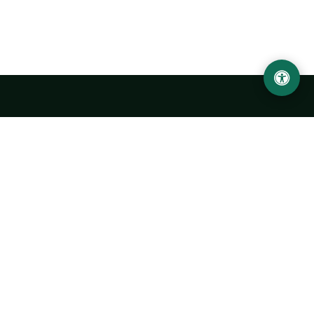
Abu Rayhon Beruniy nomidagi Urganch davlat
universiteti
O‘zbekiston, Urganch shahar, 220100, Hamid Olimjon ko‘chasi, 14-
uy
+998 62 224 6700
info@urdu.uz
Avtobus 7, 13, 28