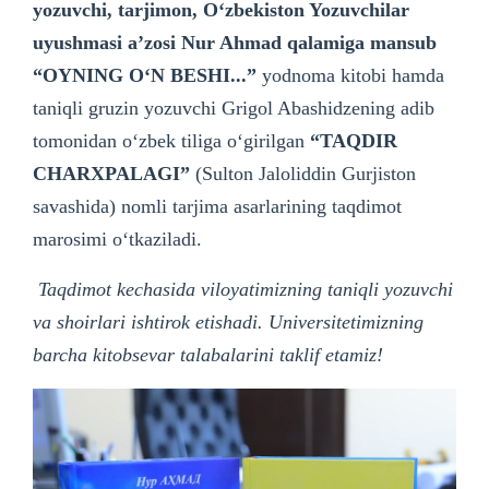
yozuvchi, tarjimon, Oʻzbekiston Yozuvchilar
uyushmasi aʼzosi Nur Ahmad qalamiga mansub
“OYNING OʻN BESHI...”
yodnoma kitobi hamda
taniqli gruzin yozuvchi Grigol Abashidzening adib
tomonidan o‘zbek tiliga o‘girilgan
“TAQDIR
CHARXPALAGI”
(Sulton Jaloliddin Gurjiston
savashida) nomli tarjima asarlarining taqdimot
marosimi o‘tkaziladi.
Taqdimot kechasida viloyatimizning taniqli yozuvchi
va shoirlari ishtirok etishadi. Universitetimizning
barcha kitobsevar talabalarini taklif etamiz!