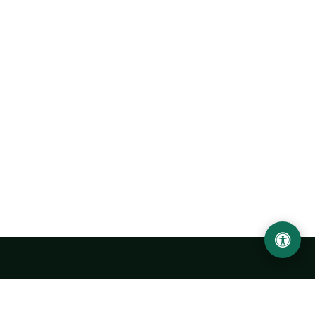
Abu Rayhon Beruniy nomidagi Urganch davlat
universiteti