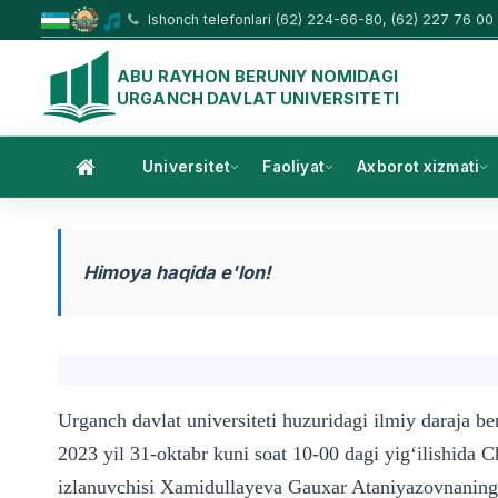
Ishonch telefonlari (62) 224-66-80, (62) 227 76 00
ABU RAYHON BERUNIY NOMIDAGI
URGANCH DAVLAT UNIVERSITETI
Universitet
Faoliyat
Axborot xizmati
Himoya haqida e'lon!
Urganch davlat universiteti huzuridagi ilmiy daraja 
2023 yil 31-oktabr kuni soat 10-00 dagi yig‘ilishida C
izlanuvchisi Xamidullayeva Gauxar Ataniyazovnaning 