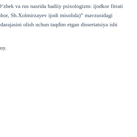
O‘zbek va rus nasrida badiiy psixologizm: ijodkor fitrati
hor, Sh.Xolmirzayev ijodi misolida)” mavzusidagi
 darajasini olish uchun taqdim etgan dissertatsiya ishi
-uy.