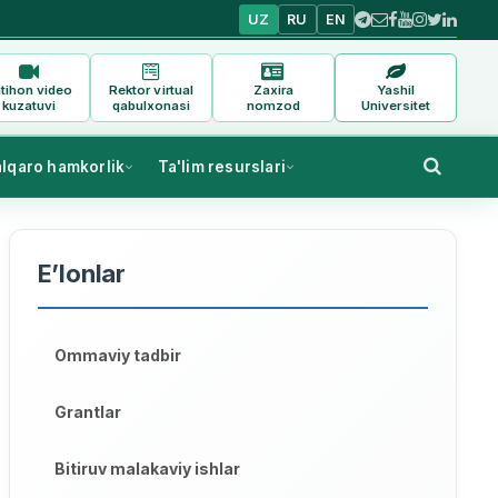
UZ
RU
EN
tihon video
Rektor virtual
Zaxira
Yashil
kuzatuvi
qabulxonasi
nomzod
Universitet
alqaro hamkorlik
Ta'lim resurslari
E’lonlar
Ommaviy tadbir
Grantlar
Bitiruv malakaviy ishlar