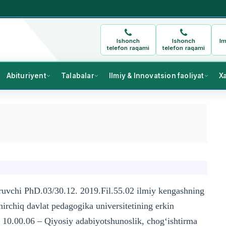
Ishonch
Ishonch
Im
telefon raqami
telefon raqami
Abituriyent
Talabalar
Ilmiy & Innovatsion faoliyat
X
beruvchi PhD.03/30.12. 2019.Fil.55.02 ilmiy kengashning
hirchiq davlat pedagogika universitetining erkin
10.00.06 – Qiyosiy adabiyotshunoslik, chog‘ishtirma