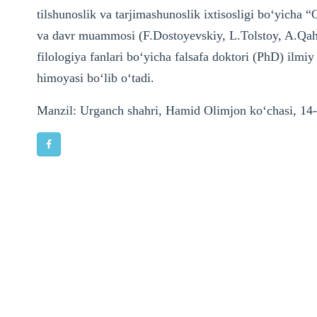
tilshunoslik va tarjimashunoslik ixtisosligi bo‘yicha “
va davr muammosi (F.Dostoyevskiy, L.Tolstoy, A.Qah
filologiya fanlari bo‘yicha falsafa doktori (PhD) ilmiy
himoyasi bo‘lib o‘tadi.
Manzil: Urganch shahri, Hamid Olimjon ko‘chasi, 14