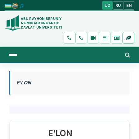
UZ
RU
EN
ABU RAYHON BERUNIY
NOMIDAGI URGANCH
DAVLAT UNIVERSITETI
E'LON
E'LON