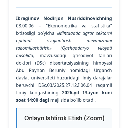
Ibragimov Nodirjon Nusriddinovichning
08.00.06 – “Ekonometrika va statistika”
ixtisosligi bo‘yicha
«Mintaqada agrar sektorni
optimal rivojlantirish mexanizmini
takomillashtirish» (Qashqadaryo viloyati
misolida)
mavzusidagi iqtisodiyot fanlari
doktori (DSc) dissertatsiyasining himoyasi
Abu Rayhon Beruniy nomidagi Urganch
davlat universiteti huzuridagi ilmiy darajalar
beruvchi DSc.03/2025.27.12.I.06.04 raqamli
Ilmiy kengashining
2026-yil 13-iyun kuni
soat 14:00 dagi
majlisida bo‘lib o‘tadi.
Onlayn Ishtirok Etish (Zoom)