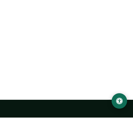
Abu Rayhon Beruniy nomidagi Urganch davlat
universiteti