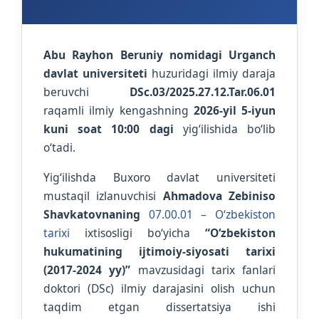
Abu Rayhon Beruniy nomidagi Urganch
davlat universiteti
huzuridagi ilmiy daraja
beruvchi
DSc.03/2025.27.12.Tar.06.01
raqamli ilmiy kengashning
2026-yil 5-iyun
kuni soat 10:00 dagi
yig‘ilishida bo‘lib
o‘tadi.
Yig‘ilishda Buxoro davlat universiteti
mustaqil izlanuvchisi
Ahmadova Zebiniso
Shavkatovnaning
07.00.01 – O‘zbekiston
tarixi
ixtisosligi bo‘yicha
“O‘zbekiston
hukumatining ijtimoiy-siyosati tarixi
(2017-2024 yy)”
mavzusidagi tarix fanlari
doktori (DSc) ilmiy darajasini olish uchun
taqdim etgan dissertatsiya ishi