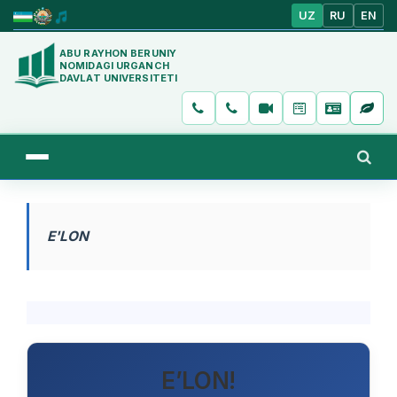
UZ
RU
EN
ABU RAYHON BERUNIY
NOMIDAGI URGANCH
DAVLAT UNIVERSITETI
E'LON
E’LON!