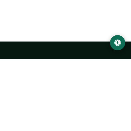
Abu Rayhon Beruniy nomidagi Urganch davlat
universiteti
O‘zbekiston, Urganch shahar, 220100, Hamid Olimjon ko‘chasi, 14-
uy
+998 62 224 6700
info@urdu.uz
Avtobus 7, 13, 28