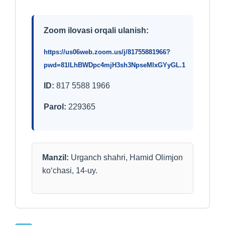
Zoom ilovasi orqali ulanish:
https://us06web.zoom.us/j/81755881966?
pwd=81lLhBWDpc4mjH3sh3NpseMIxGYyGL.1
ID:
817 5588 1966
Parol:
229365
Manzil:
Urganch shahri, Hamid Olimjon
ko‘chasi, 14-uy.