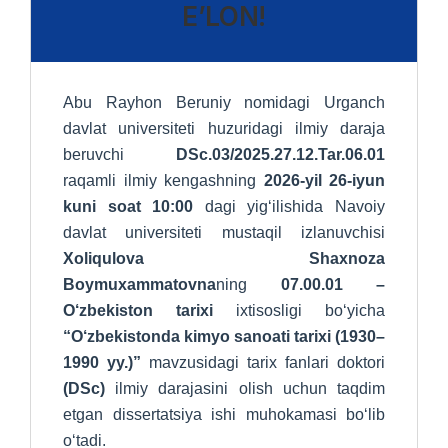
E’LON!
Abu Rayhon Beruniy nomidagi Urganch
davlat universiteti huzuridagi ilmiy daraja
beruvchi
DSc.03/2025.27.12.Tar.06.01
raqamli ilmiy kengashning
2026-yil 26-iyun
kuni soat 10:00
dagi yig‘ilishida Navoiy
davlat universiteti mustaqil izlanuvchisi
Xoliqulova Shaxnoza
Boymuxammatovna
ning
07.00.01 –
O‘zbekiston tarixi
ixtisosligi bo‘yicha
“O‘zbekistonda kimyo sanoati tarixi (1930–
1990 yy.)”
mavzusidagi tarix fanlari doktori
(DSc)
ilmiy darajasini olish uchun taqdim
etgan dissertatsiya ishi muhokamasi bo‘lib
o‘tadi.