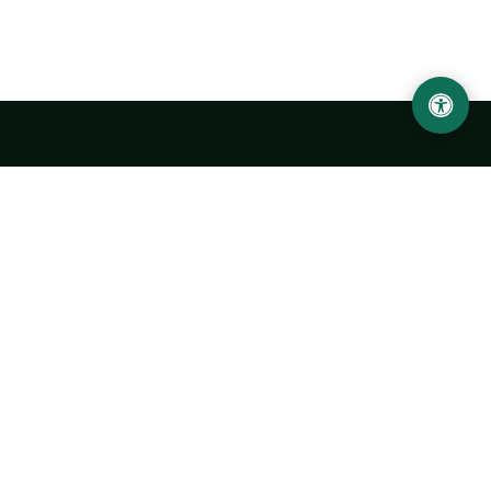
Abu Rayhon Beruniy nomidagi Urganch davlat
universiteti
O‘zbekiston, Urganch shahar, 220100, Hamid Olimjon ko‘chasi, 14-
uy
+998 62 224 6700
info@urdu.uz
Avtobus 7, 13, 28