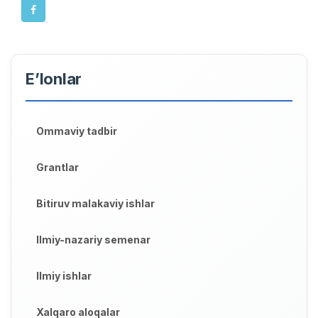
E’lonlar
Ommaviy tadbir
Grantlar
Bitiruv malakaviy ishlar
Ilmiy-nazariy semenar
Ilmiy ishlar
Xalqaro aloqalar