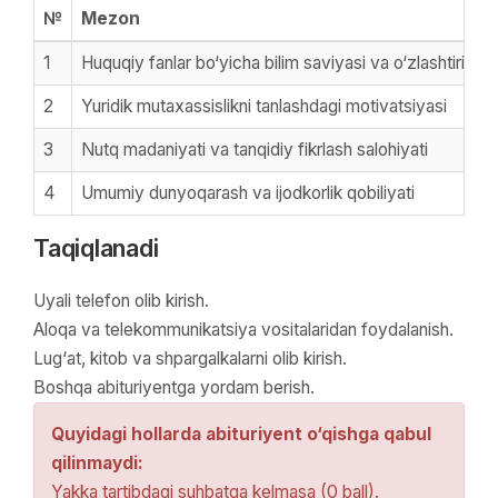
№
Mezon
1
Huquqiy fanlar bo‘yicha bilim saviyasi va o‘zlashtirish d
2
Yuridik mutaxassislikni tanlashdagi motivatsiyasi
3
Nutq madaniyati va tanqidiy fikrlash salohiyati
4
Umumiy dunyoqarash va ijodkorlik qobiliyati
Taqiqlanadi
Uyali telefon olib kirish.
Aloqa va telekommunikatsiya vositalaridan foydalanish.
Lug‘at, kitob va shpargalkalarni olib kirish.
Boshqa abituriyentga yordam berish.
Quyidagi hollarda abituriyent o‘qishga qabul
qilinmaydi:
Yakka tartibdagi suhbatga kelmasa (0 ball).