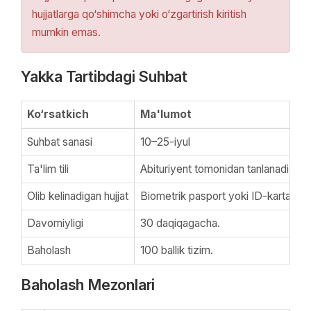
hujjatlarga qo‘shimcha yoki o‘zgartirish kiritish
mumkin emas.
Yakka Tartibdagi Suhbat
Ko‘rsatkich
Ma'lumot
Suhbat sanasi
10–25-iyul
Ta'lim tili
Abituriyent tomonidan tanlanadi.
Olib kelinadigan hujjat
Biometrik pasport yoki ID-karta.
Davomiyligi
30 daqiqagacha.
Baholash
100 ballik tizim.
Baholash Mezonlari