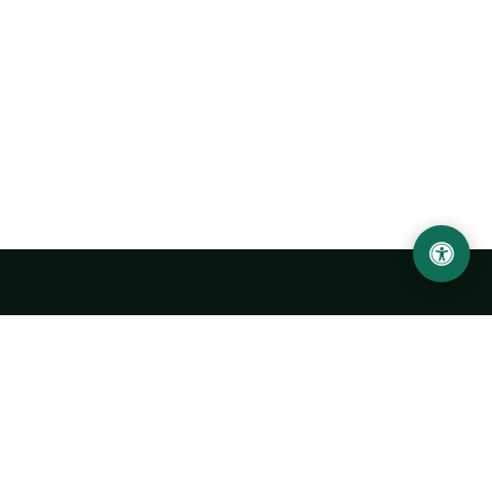
Abu Rayhon Beruniy nomidagi Urganch davlat
universiteti
O‘zbekiston, Urganch shahar, 220100, Hamid Olimjon ko‘chasi, 14-
uy
+998 62 224 6700