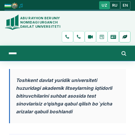
UZ
RU
EN
ABU RAYHON BERUNIY
NOMIDAGI URGANCH
DAVLAT UNIVERSITETI
Toshkent davlat yuridik universiteti
huzuridagi akademik litseylarning iqtidorli
bitiruvchilarini suhbat asosida test
sinovlarisiz o‘qishga qabul qilish bo`yicha
arizalar qabuli boshlandi