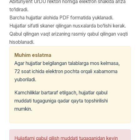
Abituriyent UrDU rektori nomiga elektron shaklda ariza
to‘ldiradi.
Barcha hujjatlar alohida PDF formatida yuklanadi.
Hujjatlar sifatli skaner qilingan nusxalarda bo‘lishi kerak.
Qabul qilingan vaqt arizaning rasmiy qabul qilingan vaqti
hisoblanadi.
Muhim eslatma
Agar hujjatlar belgilangan talablarga mos kelmasa,
72 soat ichida elektron pochta orqali xabarnoma
yuboriladi.
Kamchiliklar bartaraf etilgach, hujjatlar qabul
muddati tugaguniga qadar qayta topshirilishi
mumkin.
Hujjatlarni qabul qilish muddati tugaganidan keyin