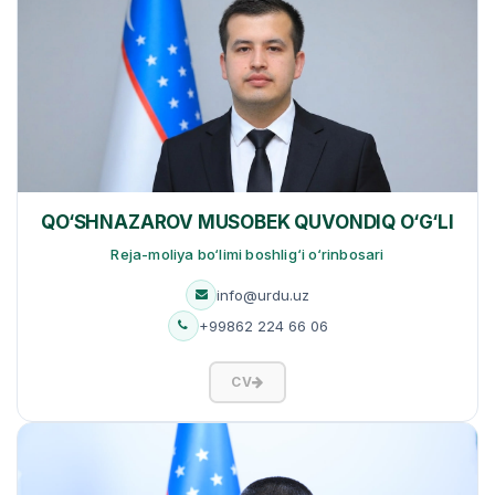
QO‘SHNAZAROV MUSOBEK QUVONDIQ O‘G‘LI
Reja-moliya bo‘limi boshlig‘i o‘rinbosari
info@urdu.uz
+99862 224 66 06
CV