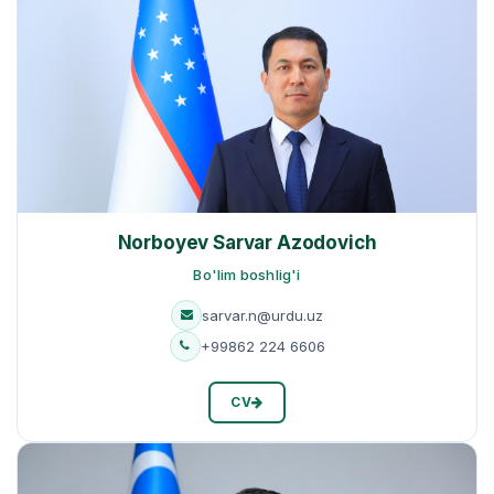
Norboyev Sarvar Azodovich
Bo'lim boshlig'i
sarvar.n@urdu.uz
+99862 224 6606
CV