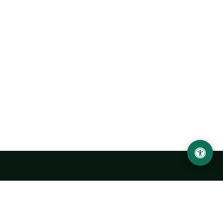
Abu Rayhon Beruniy nomidagi Urganch davlat
universiteti
O‘zbekiston, Urganch shahar, 220100, Hamid Olimjon ko‘chasi, 14-