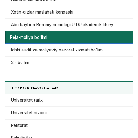
Xotin-qizlar maslahati kengashi
Abu Rayhon Beruniy nomidagi UrDU akademik litsey
Reja-moliya bo'limi
Ichki audit va moliyaviy nazorat xizmati bo'limi
2 - bo‘lim
TEZKOR HAVOLALAR
Universitet tarixi
Universitet nizomi
Rektorat
Fakultetlar