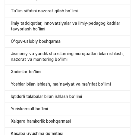
Ta'lim sifatini nazorat qilish bo'limi
Ilmiy tadqiqotlar, innovatsiyalar va ilmiy-pedagog kadrlar
tayyorlash bo'limi
O'quv-uslubiy boshqarma
Jismoniy va yuridik shaxslarning murojaatlari bilan ishlash,
nazorat va monitoring bo'limi
Xodimlar bo'limi
Yoshlar bilan ishlash, ma'naviyat va ma'rifat bo'limi
Iqtidorli talabalar bilan ishlash bo'limi
Yuriskonsult bo'limi
Xalqaro hamkorlik boshqarmasi
Kasaba uyushma qo'mitasi