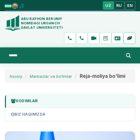
UZ
RU
EN
ABU RAYHON BERUNIY
NOMIDAGI URGANCH
DAVLAT UNIVERSITETI
Reja-moliya bo'limi
Asosiy
Markazlar va bo‘limlar
XODIMLAR
BIZ HAQIMIZDA