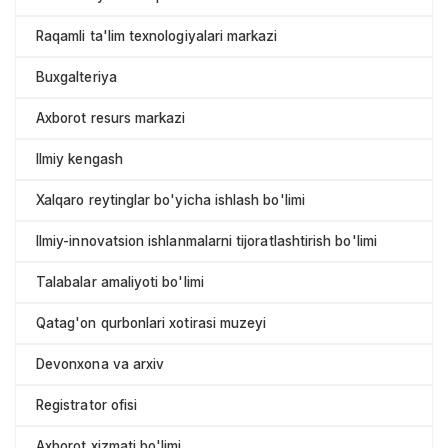
Raqamli ta'lim texnologiyalari markazi
Buxgalteriya
Axborot resurs markazi
Ilmiy kengash
Xalqaro reytinglar bo'yicha ishlash bo'limi
Ilmiy-innovatsion ishlanmalarni tijoratlashtirish bo'limi
Talabalar amaliyoti bo'limi
Qatag'on qurbonlari xotirasi muzeyi
Devonxona va arxiv
Registrator ofisi
Axborot xizmati bo'limi