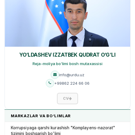
YO‘LDASHEV IZZATBEK QUDRAT O‘G‘LI
Reja-moliya bo‘limi bosh mutaxassisi
info@urdu.uz
+99862 224 66 06
CV
MARKAZLAR VA BO‘LIMLAR
Korrupsiyaga qarshi kurashish "Komplayens-nazorat"
tizimini boshqarish bo'limi