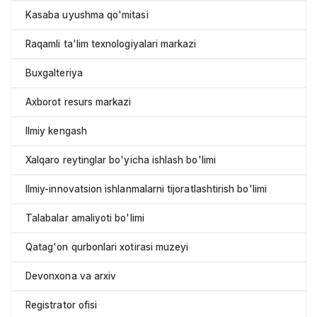
Kasaba uyushma qo'mitasi
Raqamli ta'lim texnologiyalari markazi
Buxgalteriya
Axborot resurs markazi
Ilmiy kengash
Xalqaro reytinglar bo'yicha ishlash bo'limi
Ilmiy-innovatsion ishlanmalarni tijoratlashtirish bo'limi
Talabalar amaliyoti bo'limi
Qatag'on qurbonlari xotirasi muzeyi
Devonxona va arxiv
Registrator ofisi