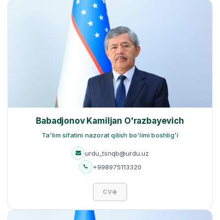
Babadjonov Kamiljan O'razbayevich
Ta'lim sifatini nazorat qilish bo'limi boshlig'i
urdu_tsnqb@urdu.uz
+998975113320
CV