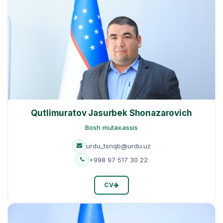
Qutlimuratov Jasurbek Shonazarovich
Bosh mutaxassis
urdu_tsnqb@urdu.uz
+998 97 517 30 22
CV