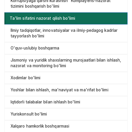
Korrupsiyaga qarshi kurashish "Komplayens-nazorat"
tizimini boshqarish bo'limi
Ta'lim sifatini nazorat qilish bo'limi
Ilmiy tadqiqotlar, innovatsiyalar va ilmiy-pedagog kadrlar
tayyorlash bo'limi
O'quv-uslubiy boshqarma
Jismoniy va yuridik shaxslarning murojaatlari bilan ishlash,
nazorat va monitoring bo'limi
Xodimlar bo'limi
Yoshlar bilan ishlash, ma'naviyat va ma'rifat bo'limi
Iqtidorli talabalar bilan ishlash bo'limi
Yuriskonsult bo'limi
Xalqaro hamkorlik boshqarmasi