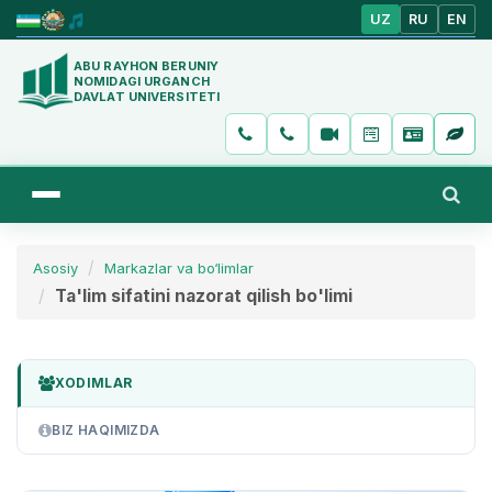
UZ
RU
EN
ABU RAYHON BERUNIY
NOMIDAGI URGANCH
DAVLAT UNIVERSITETI
Asosiy
Markazlar va bo‘limlar
Ta'lim sifatini nazorat qilish bo'limi
XODIMLAR
BIZ HAQIMIZDA