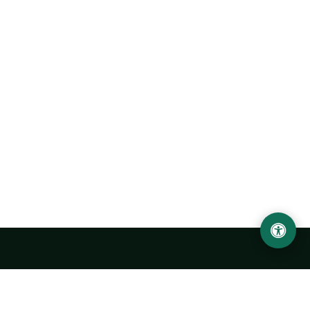
Abu Rayhon Beruniy nomidagi Urganch davlat
universiteti