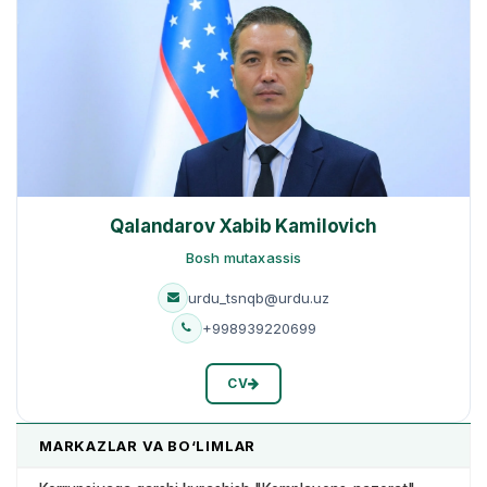
Qalandarov Xabib Kamilovich
Bosh mutaxassis
urdu_tsnqb@urdu.uz
+998939220699
CV
MARKAZLAR VA BO‘LIMLAR