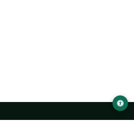
Abu Rayhon Beruniy nomidagi Urganch davlat
universiteti