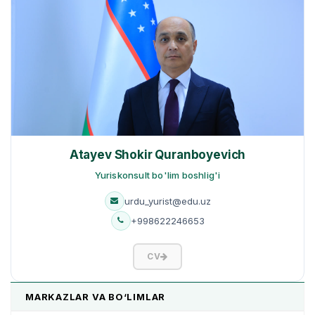
Atayev Shokir Quranboyevich
Yuriskonsult bo'lim boshlig'i
urdu_yurist@edu.uz
+998622246653
CV
MARKAZLAR VA BO‘LIMLAR