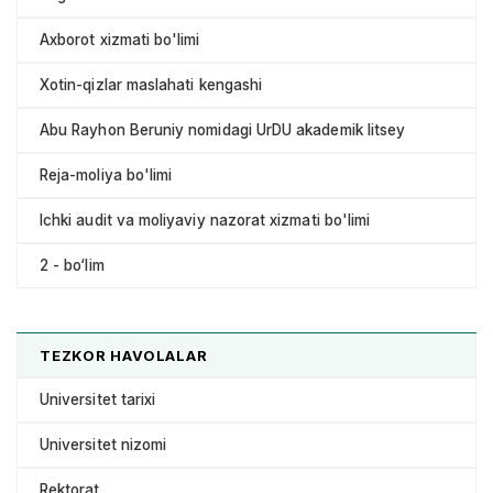
Axborot xizmati bo'limi
Xotin-qizlar maslahati kengashi
Abu Rayhon Beruniy nomidagi UrDU akademik litsey
Reja-moliya bo'limi
Ichki audit va moliyaviy nazorat xizmati bo'limi
2 - bo‘lim
TEZKOR HAVOLALAR
Universitet tarixi
Universitet nizomi
Rektorat