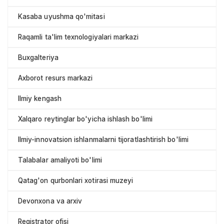
Kasaba uyushma qo'mitasi
Raqamli ta'lim texnologiyalari markazi
Buxgalteriya
Axborot resurs markazi
Ilmiy kengash
Xalqaro reytinglar bo'yicha ishlash bo'limi
Ilmiy-innovatsion ishlanmalarni tijoratlashtirish bo'limi
Talabalar amaliyoti bo'limi
Qatag'on qurbonlari xotirasi muzeyi
Devonxona va arxiv
Registrator ofisi