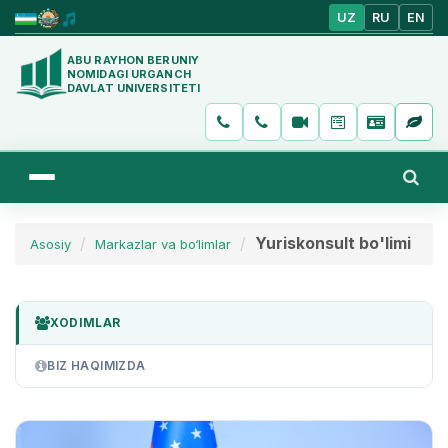
UZ
RU
EN
ABU RAYHON BERUNIY
NOMIDAGI URGANCH
DAVLAT UNIVERSITETI
Yuriskonsult bo'limi
Asosiy
Markazlar va bo‘limlar
XODIMLAR
BIZ HAQIMIZDA