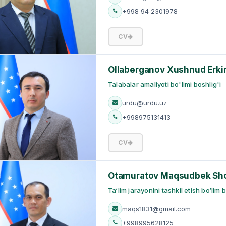
+998 94 2301978
CV
Ollaberganov Xushnud Erkin
Talabalar amaliyoti bo'limi boshlig'i
urdu@urdu.uz
+998975131413
CV
Otamuratov Maqsudbek Sh
Ta‘lim jarayonini tashkil etish bo‘lim 
maqs1831@gmail.com
+998995628125