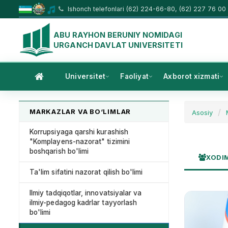
Ishonch telefonlari (62) 224-66-80, (62) 227 76 00
ABU RAYHON BERUNIY NOMIDAGI
URGANCH DAVLAT UNIVERSITETI
Universitet
Faoliyat
Axborot xizmati
MARKAZLAR VA BO‘LIMLAR
Asosiy
Korrupsiyaga qarshi kurashish
"Komplayens-nazorat" tizimini
boshqarish bo'limi
XODI
Ta'lim sifatini nazorat qilish bo'limi
Ilmiy tadqiqotlar, innovatsiyalar va
ilmiy-pedagog kadrlar tayyorlash
bo'limi