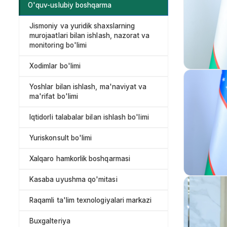
O'quv-uslubiy boshqarma
Jismoniy va yuridik shaxslarning
murojaatlari bilan ishlash, nazorat va
monitoring bo'limi
Xodimlar bo'limi
Yoshlar bilan ishlash, ma'naviyat va
ma'rifat bo'limi
Iqtidorli talabalar bilan ishlash bo'limi
Yuriskonsult bo'limi
Xalqaro hamkorlik boshqarmasi
Kasaba uyushma qo'mitasi
Raqamli ta'lim texnologiyalari markazi
Buxgalteriya