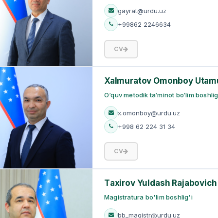
gayrat@urdu.uz
+99862 2246634
CV
Xalmuratov Omonboy Utamu
O‘quv metodik ta‘minot bo‘lim boshlig
x.omonboy@urdu.uz
+998 62 224 31 34
CV
Tахirov Yuldash Rajabovich
Magistratura bo'lim boshlig'i
bb_magistr@urdu.uz