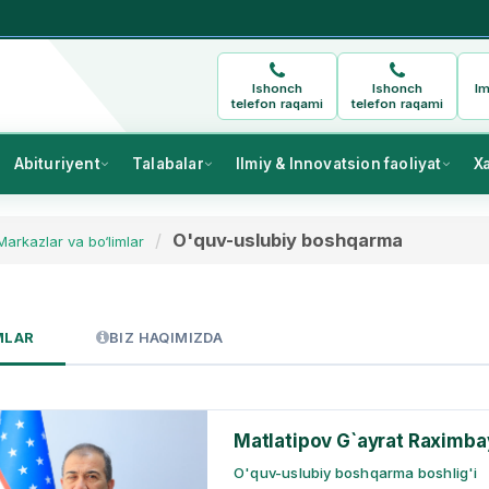
Ishonch
Ishonch
Im
telefon raqami
telefon raqami
Abituriyent
Talabalar
Ilmiy & Innovatsion faoliyat
X
O'quv-uslubiy boshqarma
Markazlar va bo‘limlar
MLAR
BIZ HAQIMIZDA
Matlatipov G`ayrat Raximba
O'quv-uslubiy boshqarma boshlig'i