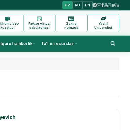
UZ
RU
EN
tihon video
Rektor virtual
Zaxira
Yashil
kuzatuvi
qabulxonasi
nomzod
Universitet
alqaro hamkorlik
Ta'lim resurslari
yevich