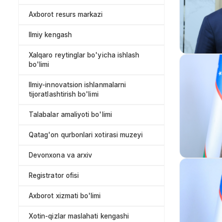
Axborot resurs markazi
Ilmiy kengash
Xalqaro reytinglar bo'yicha ishlash
bo'limi
Ilmiy-innovatsion ishlanmalarni
tijoratlashtirish bo'limi
Talabalar amaliyoti bo'limi
Qatag'on qurbonlari xotirasi muzeyi
Devonxona va arxiv
Registrator ofisi
Axborot xizmati bo'limi
Xotin-qizlar maslahati kengashi