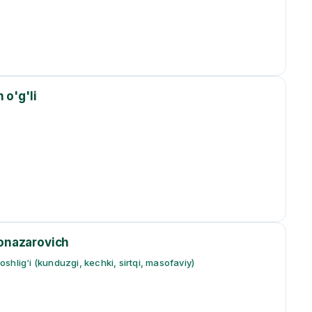
 o'g'li
onazarovich
boshlig‘i (kunduzgi, kechki, sirtqi, masofaviy)