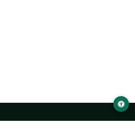
Abu Rayhon Beruniy nomidagi Urganch davlat
universiteti