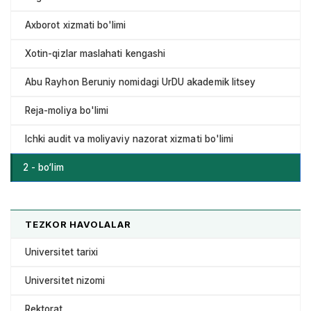
Axborot xizmati bo'limi
Xotin-qizlar maslahati kengashi
Abu Rayhon Beruniy nomidagi UrDU akademik litsey
Reja-moliya bo'limi
Ichki audit va moliyaviy nazorat xizmati bo'limi
2 - bo‘lim
TEZKOR HAVOLALAR
Universitet tarixi
Universitet nizomi
Rektorat