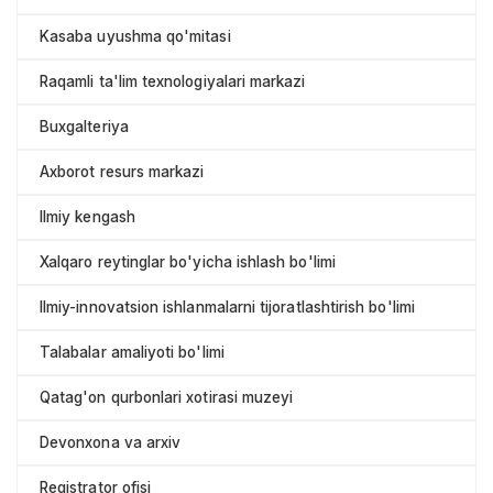
Kasaba uyushma qo'mitasi
Raqamli ta'lim texnologiyalari markazi
Buxgalteriya
Axborot resurs markazi
Ilmiy kengash
Xalqaro reytinglar bo'yicha ishlash bo'limi
Ilmiy-innovatsion ishlanmalarni tijoratlashtirish bo'limi
Talabalar amaliyoti bo'limi
Qatag'on qurbonlari xotirasi muzeyi
Devonxona va arxiv
Registrator ofisi