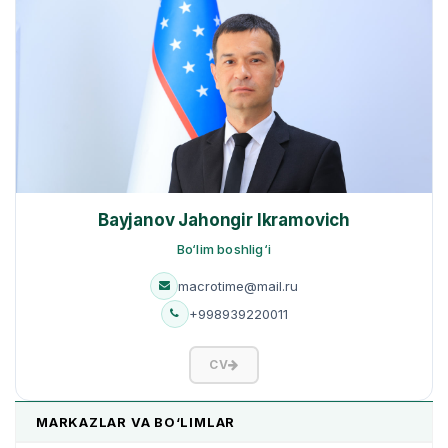
Bayjanov Jahongir Ikramovich
Bo‘lim boshlig‘i
macrotime@mail.ru
+998939220011
CV
MARKAZLAR VA BO‘LIMLAR