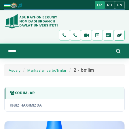
UZ
RU
EN
ABU RAYHON BERUNIY
NOMIDAGI URGANCH
DAVLAT UNIVERSITETI
2 - bo‘lim
Asosiy
Markazlar va bo‘limlar
XODIMLAR
BIZ HAQIMIZDA