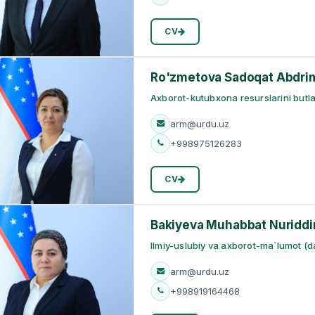
CV
Ro'zmetova Sadoqat Abdri
Axborot-kutubxona resurslarini butlash
arm@urdu.uz
+998975126283
CV
Bakiyeva Muhabbat Nuridd
Ilmiy-uslubiy va axborot-ma`lumot (da
arm@urdu.uz
+998919164468