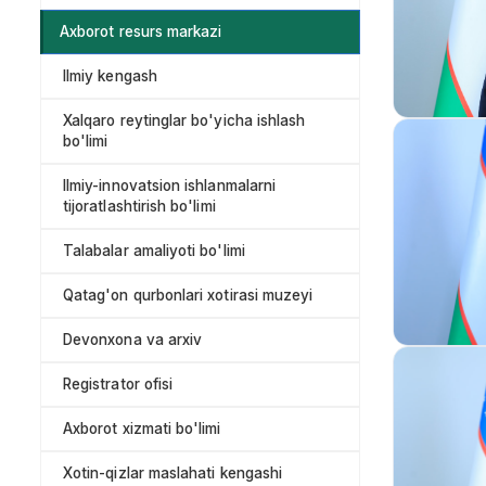
Axborot resurs markazi
Ilmiy kengash
Xalqaro reytinglar bo'yicha ishlash
bo'limi
Ilmiy-innovatsion ishlanmalarni
tijoratlashtirish bo'limi
Talabalar amaliyoti bo'limi
Qatag'on qurbonlari xotirasi muzeyi
Devonxona va arxiv
Registrator ofisi
Axborot xizmati bo'limi
Xotin-qizlar maslahati kengashi