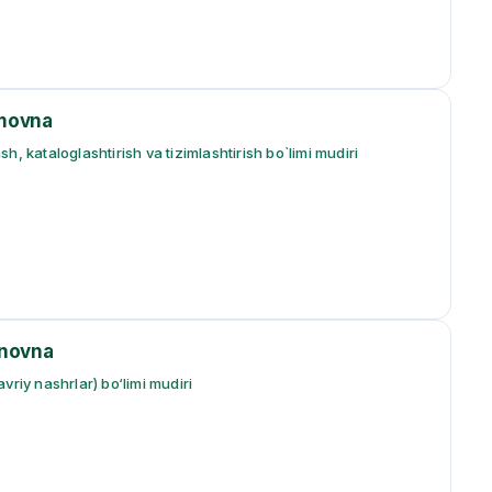
movna
, kataloglashtirish va tizimlashtirish bo`limi mudiri
inovna
vriy nashrlar) bo‘limi mudiri