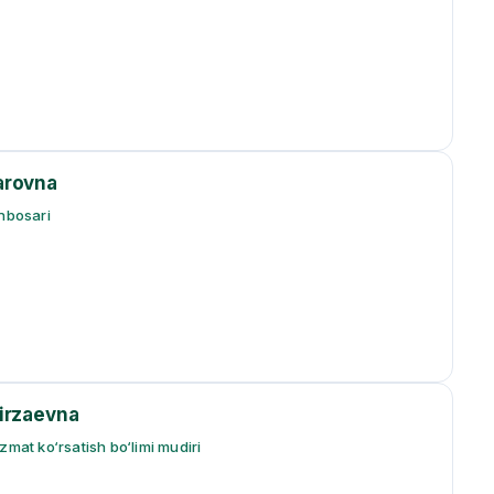
arovna
inbosari
irzaevna
zmat ko‘rsatish bo‘limi mudiri