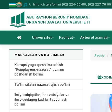
Ishonch telefonlari (62) 224-66-80, (62) 227 76 00
ABU RAYHON BERUNIY NOMIDAGI
URGANCH DAVLAT UNIVERSITETI
Universitet
Faoliyat
Axborot xizmati
MARKAZLAR VA BO‘LIMLAR
Asosiy
Korrupsiyaga qarshi kurashish
"Komplayens-nazorat" tizimini
boshqarish bo'limi
XODI
Ta'lim sifatini nazorat qilish bo'limi
Ilmiy tadqiqotlar, innovatsiyalar va
ilmiy-pedagog kadrlar tayyorlash
bo'limi