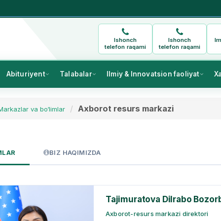
Ishonch
Ishonch
Im
telefon raqami
telefon raqami
Abituriyent
Talabalar
Ilmiy & Innovatsion faoliyat
X
Axborot resurs markazi
Markazlar va bo‘limlar
MLAR
BIZ HAQIMIZDA
Tajimuratova Dilrabo Bozo
Axborot-resurs markazi direktori