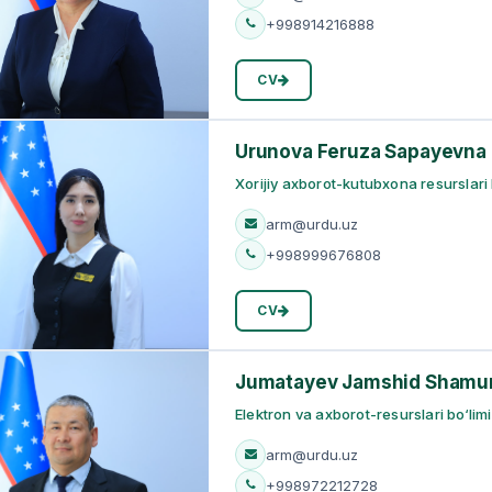
+998914216888
CV
Urunova Feruza Sapayevna
Xorijiy axborot-kutubxona resurslari b
arm@urdu.uz
+998999676808
CV
Jumatayev Jamshid Shamur
Elektron va axborot-resurslari bo‘limi
arm@urdu.uz
+998972212728