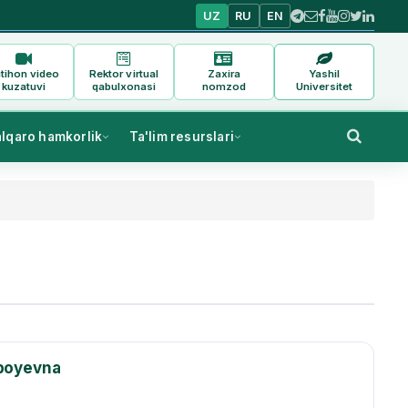
UZ
RU
EN
tihon video
Rektor virtual
Zaxira
Yashil
kuzatuvi
qabulxonasi
nomzod
Universitet
alqaro hamkorlik
Ta'lim resurslari
rboyevna