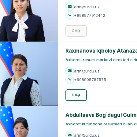
arm@urdu.uz
+998977912442
CV
Raxmanova Iqboloy Atanaz
Axborot-resurs markazi direktori o‘r
arm@urdu.uz
+998905787575
CV
Abdullaeva Bog`dagul Gulm
Axborot kutubxona resurslari bilan xi
arm@urdu.uz