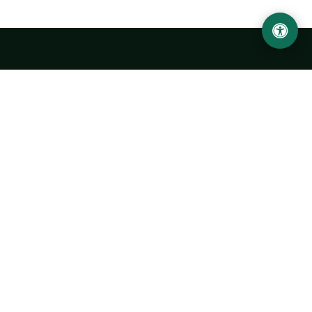
Urgench State University named after Abu Rayhan
Biruni
14, Kh.Alimdjan str, Urgench city, 220100, Uzbekistan
+998 62 224 6700
info@urdu.uz
Bus 7, 13, 28
UNIVERSITY