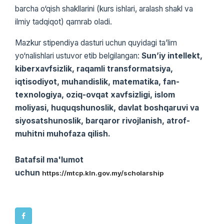
barcha o‘qish shakllarini (kurs ishlari, aralash shakl va
ilmiy tadqiqot) qamrab oladi.
Mazkur stipendiya dasturi uchun quyidagi ta’lim
yo‘nalishlari ustuvor etib belgilangan:
Sun’iy intellekt,
kiberxavfsizlik, raqamli transformatsiya,
iqtisodiyot, muhandislik, matematika, fan-
texnologiya, oziq-ovqat xavfsizligi, islom
moliyasi, huquqshunoslik, davlat boshqaruvi va
siyosatshunoslik, barqaror rivojlanish, atrof-
muhitni muhofaza qilish.
Batafsil ma'lumot
uchun
https://mtcp.kln.gov.my/scholarship