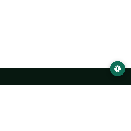
Urgench State University named after Abu Rayhan
Biruni
14, Kh.Alimdjan str, Urgench city, 220100, Uzbekistan
+998 62 224 6700
info@urdu.uz