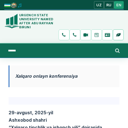
UZ
RU
EN
URGENCH STATE
UNIVERSITY NAMED
AFTER ABU RAYHAN
BIRUNI
Xalqaro onlayn konferensiya
29-avgust, 2025-yil
Ashxobod shahri
“Xalqaro tinchlik va ishonch yili” doirasida