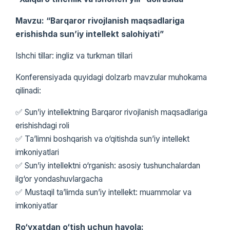
Mavzu: “Barqaror rivojlanish maqsadlariga
erishishda sun’iy intellekt salohiyati”
Ishchi tillar: ingliz va turkman tillari
Konferensiyada quyidagi dolzarb mavzular muhokama
qilinadi:
✅ Sun’iy intellektning Barqaror rivojlanish maqsadlariga
erishishdagi roli
✅ Ta’limni boshqarish va o‘qitishda sun’iy intellekt
imkoniyatlari
✅ Sun’iy intellektni o‘rganish: asosiy tushunchalardan
ilg‘or yondashuvlargacha
✅ Mustaqil ta’limda sun’iy intellekt: muammolar va
imkoniyatlar
Ro‘yxatdan o‘tish uchun havola: