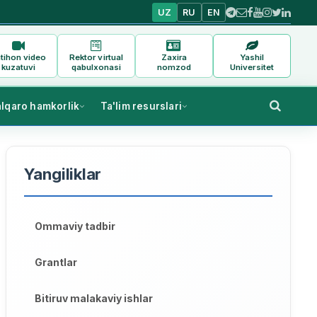
UZ
RU
EN
tihon video
Rektor virtual
Zaxira
Yashil
kuzatuvi
qabulxonasi
nomzod
Universitet
alqaro hamkorlik
Ta'lim resurslari
Yangiliklar
Ommaviy tadbir
Grantlar
Bitiruv malakaviy ishlar