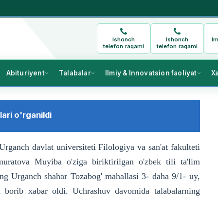
Ishonch
Ishonch
Im
telefon raqami
telefon raqami
Abituriyent
Talabalar
Ilmiy & Innovatsion faoliyat
X
ari o'rganildi
anch davlat universiteti Filologiya va san'at fakulteti
uratova Muyiba o'ziga biriktirilgan o'zbek tili ta'lim
ing Urganch shahar Tozabog' mahallasi 3- daha 9/1- uy,
 borib xabar oldi. Uchrashuv davomida talabalarning