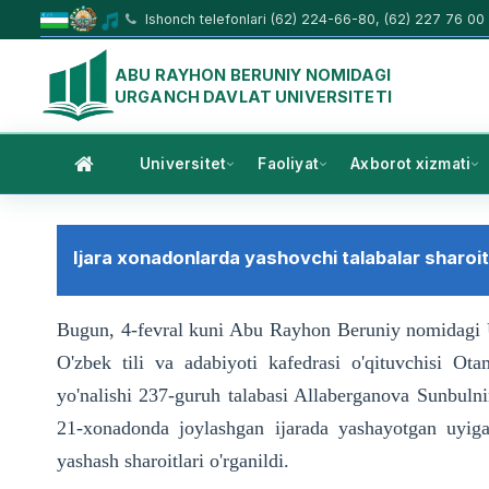
Ishonch telefonlari (62) 224-66-80, (62) 227 76 00
ABU RAYHON BERUNIY NOMIDAGI
URGANCH DAVLAT UNIVERSITETI
Universitet
Faoliyat
Axborot xizmati
Ijara xonadonlarda yashovchi talabalar sharoitl
Bugun, 4-fevral kuni Abu Rayhon Beruniy nomidagi Urg
O'zbek tili va adabiyoti kafedrasi o'qituvchisi Otam
yo'nalishi 237-guruh talabasi Allaberganova Sunbuln
21-xonadonda joylashgan ijarada yashayotgan uyiga
yashash sharoitlari o'rganildi.