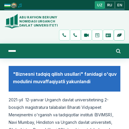
UZ
RU
EN
ABU RAYHON BERUNIY
NOMIDAGI URGANCH
DAVLAT UNIVERSITETI
"Biznesni tadqiq qilish usullari" fanidagi o'quv
modulini muvaffaqiyatli yakunlandi
2021-yil 12-yanvar Urganch davlat universitetining 2-
bosqich magistratura talabalari Bharati Vidyapeet
Menejmentni o'rganish va tadqiqotlar instituti (BVIMSR),
Navi Mumbay, Hindiston va Urganch davlat universiteti,