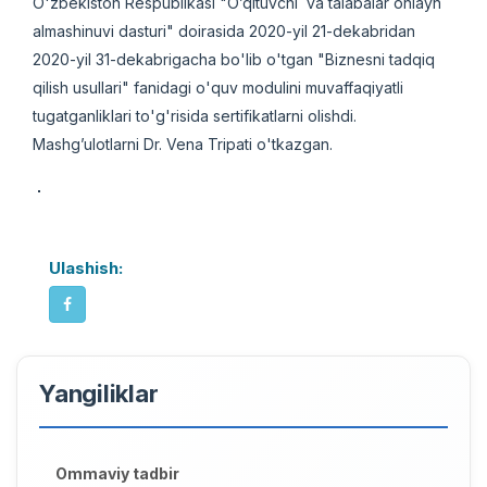
O'zbekiston Respublikasi "O’qituvchi va talabalar оnlayn
almashinuvi dasturi" doirasida 2020-yil 21-dekabridan
2020-yil 31-dekabrigacha bo'lib o'tgan "Biznesni tadqiq
qilish usullari" fanidagi o'quv modulini muvaffaqiyatli
tugatganliklari to'g'risida sertifikatlarni olishdi.
Mashg’ulotlarni Dr. Vena Tripati o'tkazgan.
Ulashish:
Yangiliklar
Ommaviy tadbir