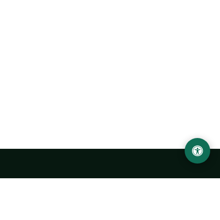
Abu Rayhon Beruniy nomidagi Urganch davlat
universiteti
O‘zbekiston, Urganch shahar, 220100, Hamid Olimjon ko‘chasi, 14-