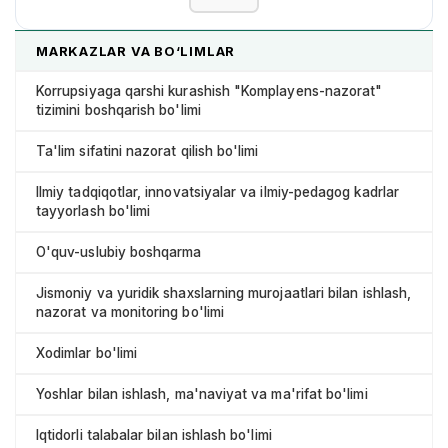
MARKAZLAR VA BO‘LIMLAR
Korrupsiyaga qarshi kurashish "Komplayens-nazorat"
tizimini boshqarish bo'limi
Ta'lim sifatini nazorat qilish bo'limi
Ilmiy tadqiqotlar, innovatsiyalar va ilmiy-pedagog kadrlar
tayyorlash bo'limi
O'quv-uslubiy boshqarma
Jismoniy va yuridik shaxslarning murojaatlari bilan ishlash,
nazorat va monitoring bo'limi
Xodimlar bo'limi
Yoshlar bilan ishlash, ma'naviyat va ma'rifat bo'limi
Iqtidorli talabalar bilan ishlash bo'limi