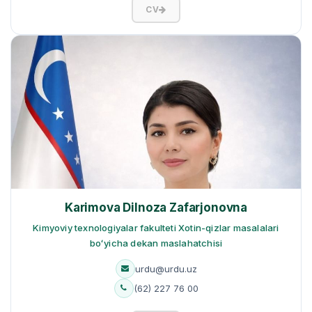
CV
Karimova Dilnoza Zafarjonovna
Kimyoviy texnologiyalar fakulteti Xotin-qizlar masalalari
boʻyicha dekan maslahatchisi
urdu@urdu.uz
(62) 227 76 00