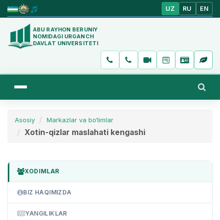
UZ
RU
EN
ABU RAYHON BERUNIY
NOMIDAGI URGANCH
DAVLAT UNIVERSITETI
Asosiy
Markazlar va bo‘limlar
Xotin-qizlar maslahati kengashi
XODIMLAR
BIZ HAQIMIZDA
YANGILIKLAR