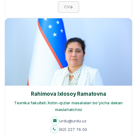
CV
Rahimova Ixlosoy Ramatovna
Texnika fakulteti Xotin-qizlar masalalari boʻyicha dekan
maslahatchisi
urdu@urdu.uz
(62) 227 76 00