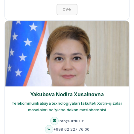
CV
Yakubova Nodira Xusainovna
Telekommunikatsiya texnologiyalari fakulteti Xotin-qizalar
masalalari bo'yicha dekan maslahatchisi
info@urdu.uz
+998 62 227 76 00