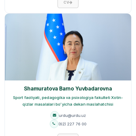
CV
Shamuratova Barno Yuvbadarovna
Sport faoliyati, pedagogika va psixologiya fakulteti Xotin-
qizlar masalalari boʻyicha dekan maslahatchisi
urdu@urdu.uz
(62) 227 76 00