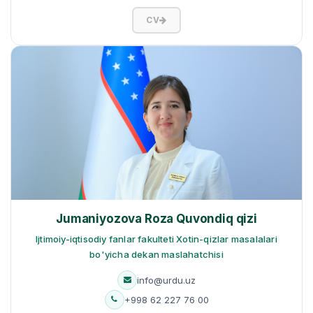
CV
Jumaniyozova Roza Quvondiq qizi
Ijtimoiy-iqtisodiy fanlar fakulteti Xotin-qizlar masalalari
bo'yicha dekan maslahatchisi
info@urdu.uz
+998 62 227 76 00