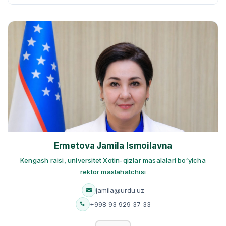
Ermetova Jamila Ismoilavna
Kengash raisi, universitet Xotin-qizlar masalalari boʻyicha
rektor maslahatchisi
jamila@urdu.uz
+998 93 929 37 33