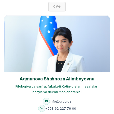
CV
Aqmanova Shahnoza Alimboyevna
Filologiya va san'at fakulteti Xotin-qizlar masalalari
bo'yicha dekan maslahatchisi
info@urdu.uz
+998 62 227 76 00