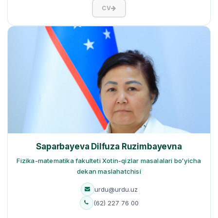
CV
Saparbayeva Dilfuza Ruzimbayevna
Fizika-matematika fakulteti Xotin-qizlar masalalari boʻyicha
dekan maslahatchisi
urdu@urdu.uz
(62) 227 76 00