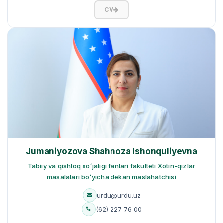
CV
Jumaniyozova Shahnoza Ishonquliyevna
Tabiiy va qishloq xoʻjaligi fanlari fakulteti Xotin-qizlar
masalalari boʻyicha dekan maslahatchisi
urdu@urdu.uz
(62) 227 76 00