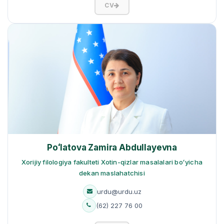
CV
Poʻlatova Zamira Abdullayevna
Xorijiy filologiya fakulteti Xotin-qizlar masalalari boʻyicha
dekan maslahatchisi
urdu@urdu.uz
(62) 227 76 00