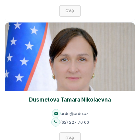
CV
Dusmetova Tamara Nikolaevna
urdu@urdu.uz
(62) 227 76 00
CV