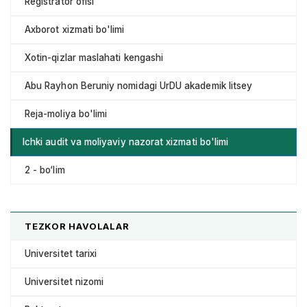
Registrator ofisi
Axborot xizmati bo'limi
Xotin-qizlar maslahati kengashi
Abu Rayhon Beruniy nomidagi UrDU akademik litsey
Reja-moliya bo'limi
Ichki audit va moliyaviy nazorat xizmati bo'limi
2 - bo‘lim
TEZKOR HAVOLALAR
Universitet tarixi
Universitet nizomi