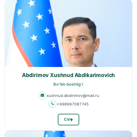
Abdirimov Xushnud Abdikarimovich
Bo'lim boshlig'i
xushnud.abdirimov@mail.ru
+998997087745
CV