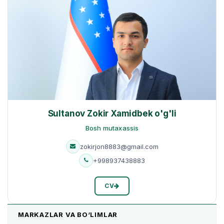
Sultanov Zokir Xamidbek o'g'li
Bosh mutaxassis
zokirjon8883@gmail.com
+998937438883
CV
MARKAZLAR VA BO‘LIMLAR