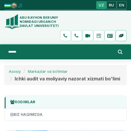
UZ
RU
EN
ABU RAYHON BERUNIY
NOMIDAGI URGANCH
DAVLAT UNIVERSITETI
Asosiy
Markazlar va bo‘limlar
Ichki audit va moliyaviy nazorat xizmati bo'limi
XODIMLAR
BIZ HAQIMIZDA