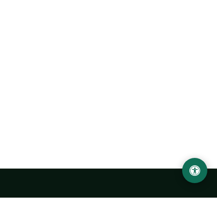
Abu Rayhon Beruniy nomidagi Urganch davlat
universiteti