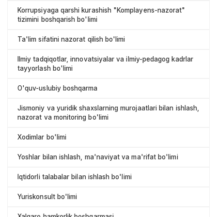
Korrupsiyaga qarshi kurashish "Komplayens-nazorat"
tizimini boshqarish bo'limi
Ta'lim sifatini nazorat qilish bo'limi
Ilmiy tadqiqotlar, innovatsiyalar va ilmiy-pedagog kadrlar
tayyorlash bo'limi
O'quv-uslubiy boshqarma
Jismoniy va yuridik shaxslarning murojaatlari bilan ishlash,
nazorat va monitoring bo'limi
Xodimlar bo'limi
Yoshlar bilan ishlash, ma'naviyat va ma'rifat bo'limi
Iqtidorli talabalar bilan ishlash bo'limi
Yuriskonsult bo'limi
Xalqaro hamkorlik boshqarmasi