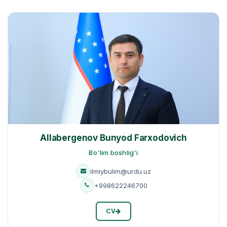
Allabergenov Bunyod Farxodovich
Bo'lim boshlig'i
ilmiybulim@urdu.uz
+998622246700
CV