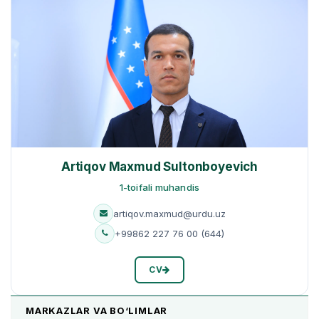
Artiqov Maxmud Sultonboyevich
1-toifali muhandis
artiqov.maxmud@urdu.uz
+99862 227 76 00 (644)
CV
MARKAZLAR VA BO‘LIMLAR