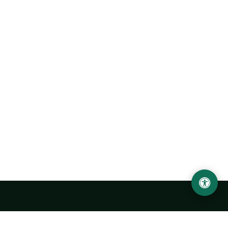
Abu Rayhon Beruniy nomidagi Urganch davlat