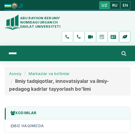
UZ
RU
EN
ABU RAYHON BERUNIY
NOMIDAGI URGANCH
DAVLAT UNIVERSITETI
Asosiy
Markazlar va bo‘limlar
Ilmiy tadqiqotlar, innovatsiyalar va ilmiy-
pedagog kadrlar tayyorlash bo'limi
XODIMLAR
BIZ HAQIMIZDA