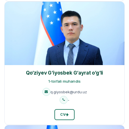
Qo‘ziyev G‘iyosbek G‘ayrat o‘g‘li
1-toifali muhandis
q.giyosbek@urdu.uz
-
CV