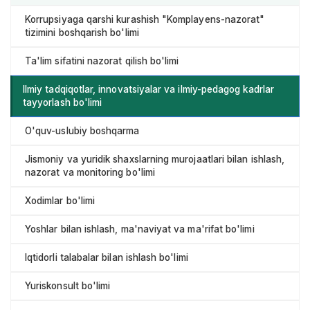
Korrupsiyaga qarshi kurashish "Komplayens-nazorat"
tizimini boshqarish bo'limi
Ta'lim sifatini nazorat qilish bo'limi
Ilmiy tadqiqotlar, innovatsiyalar va ilmiy-pedagog kadrlar
tayyorlash bo'limi
O'quv-uslubiy boshqarma
Jismoniy va yuridik shaxslarning murojaatlari bilan ishlash,
nazorat va monitoring bo'limi
Xodimlar bo'limi
Yoshlar bilan ishlash, ma'naviyat va ma'rifat bo'limi
Iqtidorli talabalar bilan ishlash bo'limi
Yuriskonsult bo'limi