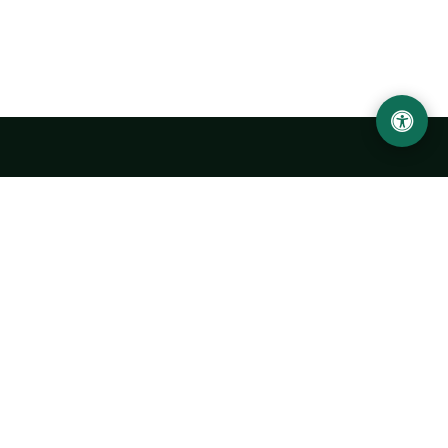
Abu Rayhon Beruniy nomidagi Urganch davlat
universiteti
O‘zbekiston, Urganch shahar, 220100, Hamid Olimjon ko‘chasi, 14-
uy
+998 62 224 6700
info@urdu.uz
Avtobus 7, 13, 28