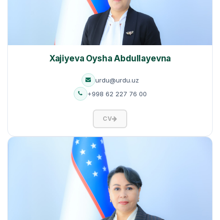
Xajiyeva Oysha Abdullayevna
urdu@urdu.uz
+998 62 227 76 00
CV