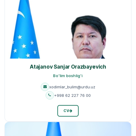
Atajanov Sanjar Orazbayevich
Bo'lim boshlig'i
xodimlar_bulim@urdu.uz
+998 62 227 76 00
CV