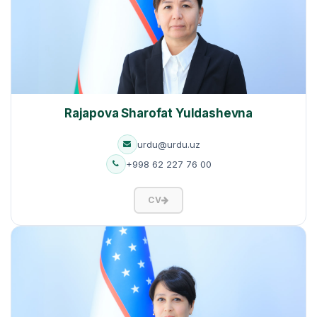
Rajapova Sharofat Yuldashevna
urdu@urdu.uz
+998 62 227 76 00
CV