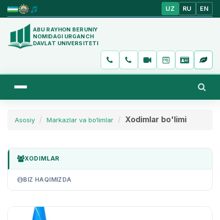
UZ
RU
EN
ABU RAYHON BERUNIY
NOMIDAGI URGANCH
DAVLAT UNIVERSITETI
Xodimlar bo'limi
Asosiy
Markazlar va bo‘limlar
XODIMLAR
BIZ HAQIMIZDA