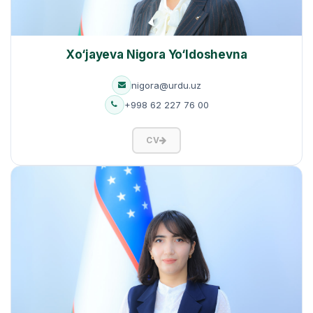
Xo‘jayeva Nigora Yo‘ldoshevna
nigora@urdu.uz
+998 62 227 76 00
CV