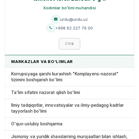
Xodimlar boʻlimi muhandisi
urdu@urdu.uz
+998 62 227 76 00
CV
MARKAZLAR VA BO‘LIMLAR
Korrupsiyaga qarshi kurashish "Komplayens-nazorat"
tizimini boshqarish bo'limi
Ta'lim sifatini nazorat qilish bo'limi
Ilmiy tadqiqotlar, innovatsiyalar va ilmiy-pedagog kadrlar
tayyorlash bo'limi
O'quv-uslubiy boshqarma
Jismoniy va yuridik shaxslarning murojaatlari bilan ishlash,