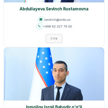
Abdullayeva Sevinch Rustamovna
sevinch@urdu.uz
+998 62 227 76 00
CV
Ismoilov Isroil Bahodir o'g'li