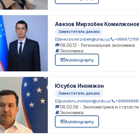
Авезов Мирзобек Комилжоно
Заместитель декана
avezov.mirzobek@urdu.uz
+998972119
08.00.12 - Региональная экономика
Экономика
Autobiography
Юсубов Иномжон
Заместитель декана
yusubov_inomjon@urdu.uz
+99899966
08.00.06 - Эконометрика и статисти
Экономика
Autobiography