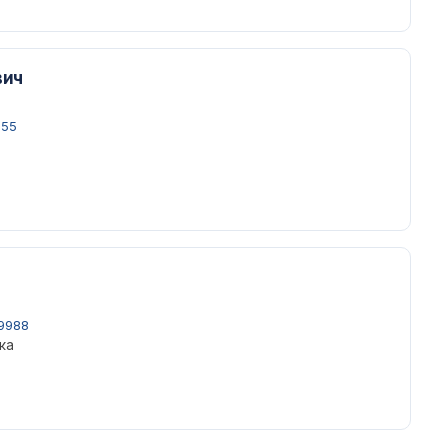
вич
155
9988
ка