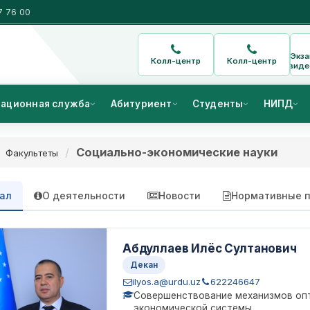
7 76 00
Экз
Колл-центр
Колл-центр
виде
ационная служба
Абитуриент
Студенты
НИПД
Социально-экономические науки
Факультеты
ал
О деятельности
Новости
Нормативные п
Абдуллаев Илёс Султанович
Декан
ilyos.a@urdu.uz
622246647
Совершенствование механизмов опт
экономической системы