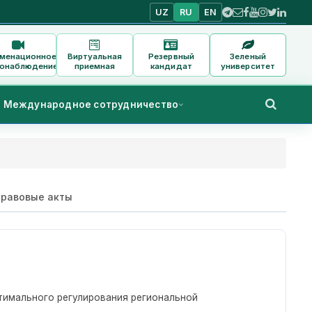
UZ
RU
EN
аменационное
Виртуальная
Резервный
Зеленый
онаблюдение
приемная
кандидат
университет
Международное сотрудничество
равовые акты
имального регулирования региональной