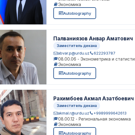
Экономика
Autobiography
Палваниязов Анвар Аматович
Заместитель декана
abvar.p@urdu.uz
622293787
08.00.06 - Эконометрика и статисти
Экономика
Autobiography
Рахимбоев Акмал Азатбоевич
Заместитель декана
akmal.r@urdu.uz
+9989999642613
08.00.12 - Региональная экономика
Экономика
Autobiography