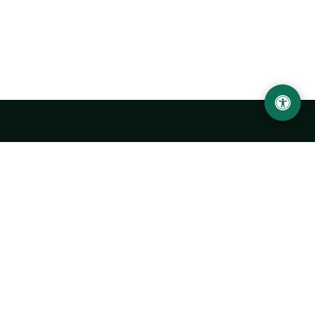
Ургенчский государственный университет
имени Абу Райхана Беруни
Адрес: 220100, Узбекистан, город Ургенч, улица Х. Олимжона,
14.
+998 62 224 6700
info@urdu.uz
Автобус 7, 13, 28