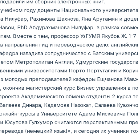
 подарили им сборник электронных книг.
 учебном году доценты Национального университета 
а Нилуфар, Рахимова Шахноза, Яна Арутамян и доце
авои, PhD Абдурахманова Нилуфар, в рамках совме
там. Вместе с тем, профессор УзГУМЯ Якубов Ж. 1-7
в направления гид и переводческое дело: английский
афедра наладила сотрудничество с Батским универ
тетом Метрополитан Англии, Удмуртским государст
венными университетами Порто Португалии и Кору
з молодых преподавателей кафедры Ещчанова Мавжуд
, окончив магистерский курс Бизнес управления в п
проекта Академического обмена студенты 2 курса т
Вапаева Динара, Кадамова Назокат, Салаева Кувонч
онлайн-курсы в Университете Адама Мискевича Пол
и Юсупова Гулхумор считаются перспективными пре
перевода (немецкий язык)», и сегодня их ученики т