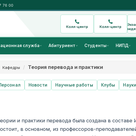
7 76 00
Экз
Колл-центр
Колл-центр
виде
ационная служба
Абитуриент
Студенты
НИПД
Теория перевода и практики
Кафедры
Персонал
Новости
Научные работы
Клубы
Наук
ЕДРА ТЕОРИИ И ПР
еории и практики перевода была создана в составе 
остоит, в основном, из профессоров-преподавателе