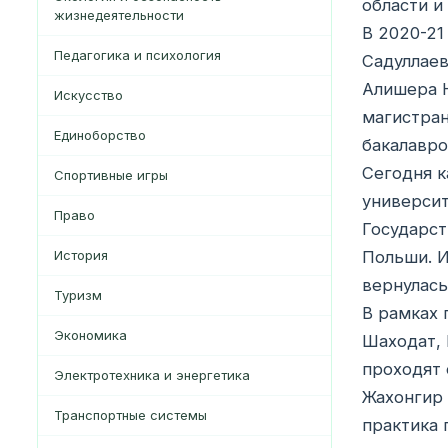
области и
жизнедеятельности
В 2020-21
Педагогика и психология
Садуллаев
Алишера Н
Искусство
магистран
Единоборство
бакалавро
Сегодня к
Спортивные игры
универси
Право
Государст
История
Польши. И
вернулась
Туризм
В рамках 
Экономика
Шаходат, 
проходят 
Электротехника и энергетика
Жахонгир 
Транспортные системы
практика 