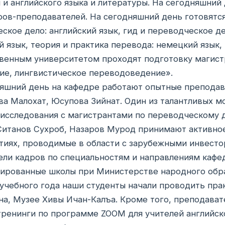
 и английского языка и литературы. На сегодняшний
ов-преподавателей. На сегодняшний день готовятся
ское дело: английский язык, гид и переводческое де
й язык, теория и практика перевода: немецкий язык,
венным университетом проходят подготовку магист
ие, лингвистическое переводоведение».
яшний день на кафедре работают опытные преподава
а Малохат, Юсупова Зийнат. Один из талантливых м
исследования с магистрантами по переводческому д
итанов Сухроб, Назаров Мурод принимают активное
иях, проводимые в области с зарубежными инвесто
ли кадров по специальностям и направлениям кафе
ированные школы при Министерстве народного образ
учебного года наши студенты начали проводить пра
на, Музее Хивы Ичан-Калъа. Кроме того, преподав
ренинги по программе ZOOM для учителей английск