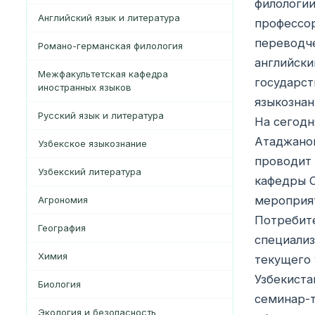
филологии
Английский язык и литература
профессор
переводче
Романо-германская филология
английски
Межфакультетская кафедра
государст
иностранных языков
языкознан
Русский язык и литература
На сегодн
Атаджанов
Узбекское языкознание
проводит 
Узбекский литература
кафедры С
мероприят
Агрономия
Потребите
География
специализ
Xимия
текущего 
Узбекиста
Биология
семинар-т
Экология и безопасность