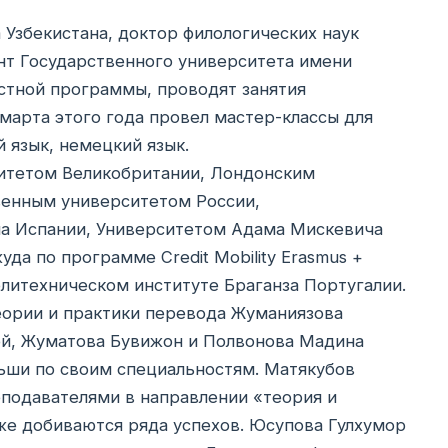
Узбекистана, доктор филологических наук
нт Государственного университета имени
стной программы, проводят занятия
 марта этого года провел мастер-классы для
 язык, немецкий язык.
ситетом Великобритании, Лондонским
венным университетом России,
на Испании, Университетом Адама Мискевича
а по программе Credit Mobility Erasmus +
олитехническом институте Браганза Португалии.
еории и практики перевода Жуманиязова
ой, Жуматова Бувижон и Полвонова Мадина
ьши по своим специальностям. Матякубов
подавателями в направлении «теория и
оже добиваются ряда успехов. Юсупова Гулхумор