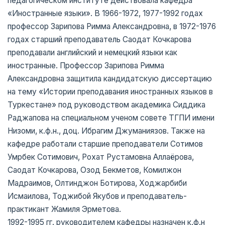
педагогическом институте действовала кафедра
«Иностранные языки». В 1966-1972, 1977-1992 годах
профессор Зарипова Римма Александровна, в 1972-1976
годах старший преподаватель Саодат Кочкарова
преподавали английский и немецкий языки как
иностранные. Профессор Зарипова Римма
Александровна защитила кандидатскую диссертацию
на тему «Истории преподавания иностранных языков в
Туркестане» под руководством академика Сиддика
Раджапова на специальном ученом совете ТГПИ имени
Низоми, к.ф.н., доц. Ибрагим Джуманиязов. Также на
кафедре работали старшие преподаватели Сотимов
Умрбек Сотимович, Рохат Рустамовна Аллаёрова,
Саодат Кочкарова, Озод Бекметов, Комилжон
Мадраимов, Олтинджон Ботирова, Ходжарбиби
Исмаилова, Тоджибой Якубов и преподаватель-
практикант Жамиля Эрметова.
1992-1995 гг. руководителем кафедры назначен к.ф.н