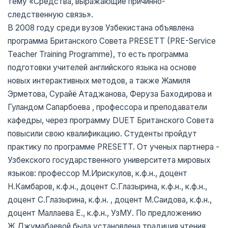
тему «Средства, выражающие причинно-
следственную связь».
В 2008 году среди вузов Узбекистана объявлена
программа Британского Совета PRESETT (PRE-Service
Teacher Training Programme), то есть программа
подготовки учителей английского языка на основе
новых интерактивных методов, а также Жамиля
Эрметова, Сурайё Атаджанова, Феруза Баходирова и
Гуландом Сапарбоева , профессора и преподаватели
кафедры, через программу DUET Британского Совета
повысили свою квалификацию. Студенты пройдут
практику по программе PRESETT. От ученых партнера -
Узбекского государственного университета мировых
языков: профессор М.Ирискулов, к.ф.н., доцент
Н.Камбаров, к.ф.н., доцент С.Глазырина, к.ф.н., к.ф.н.,
доцент С.Глазырина, к.ф.н. , доцент М.Саидова, к.ф.н.,
доцент Маллаева Е., к.ф.н., УзМУ. По предложению
Ж.Джумабаевой была установлена традиция чтения