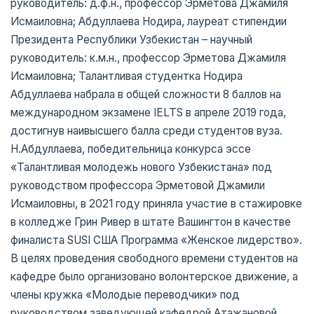
руководитель: д.ф.н., профессор Эрметова Джамиля
Исмаиловна; Абдуллаева Нодира, лауреат стипендии
Президента Республики Узбекистан – научный
руководитель: к.м.н., профессор Эрметова Джамиля
Исмаиловна; Талантливая студентка Нодира
Абдуллаева набрала в общей сложности 8 баллов на
международном экзамене IELTS в апреле 2019 года,
достигнув наивысшего балла среди студентов вуза.
Н.Абдуллаева, победительница конкурса эссе
«Талантливая молодежь нового Узбекистана» под
руководством профессора Эрметовой Джамили
Исмаиловны, в 2021 году приняла участие в стажировке
в колледже Грин Ривер в штате Вашингтон в качестве
финалиста SUSI США Программа «Женское лидерство».
В целях проведения свободного времени студентов на
кафедре было организовано волонтерское движение, а
члены кружка «Молодые переводчики» под
руководством заведующей кафедрой Атажановой