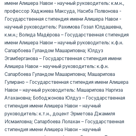
имени Алишера Навои - научный руководитель: к.м.н.,
профессор Хаджиева Максуда, Насиба Полвонова -
Государственная стипендия имени Алишера Навои -
научный руководитель: Рахимова Гозал Юлдашевна,
к.м.н.; Волида Мадёрова – Государственная стипендия
имени Алишера Навои – научный руководитель: к.ф.н.
Сапарбоева Гуландом Машариповна; Юлдуз
Эгамберганова – Государственная стипендия имени
Алишера Навои – научный руководитель: к.ф.н.
Сапарбоева Гуландом Машариповна; Машарипова
Гулирано – Государственная стипендия имени Алишера
Навои – научный руководитель: Машарипова Наргиза
Атахановна; Бободжонова Юлдуз – Государственная
стипендия имени Алишера Навои – научный
руководитель: к.т.н., доцент Эрметова Джамиля
Исмаиловна; Сапарбоева Лолахан – Государственная
стипендия имени Алишера Навои – научный