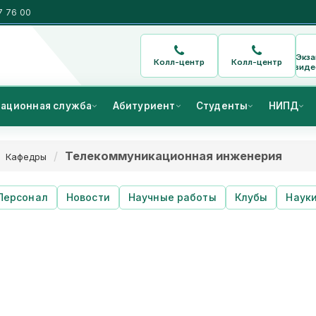
7 76 00
Экз
Колл-центр
Колл-центр
виде
ационная служба
Абитуриент
Студенты
НИПД
Телекоммуникационная инженерия
Кафедры
Персонал
Новости
Научные работы
Клубы
Наук