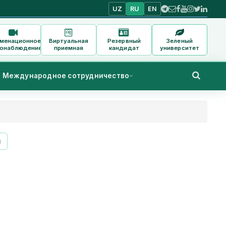
UZ
RU
EN
аменационное
Виртуальная
Резервный
Зеленый
онаблюдение
приемная
кандидат
университет
Международное сотрудничество
и