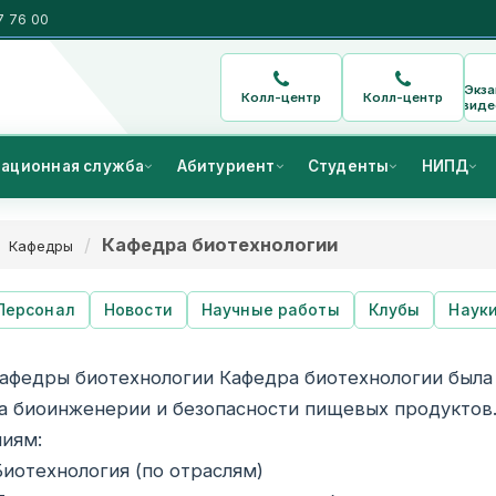
7 76 00
Экз
Колл-центр
Колл-центр
виде
ационная служба
Абитуриент
Студенты
НИПД
Кафедра биотехнологии
Кафедры
Персонал
Новости
Научные работы
Клубы
Наук
афедры биотехнологии Кафедра биотехнологии была с
а биоинженерии и безопасности пищевых продуктов
иям:
иотехнология (по отраслям)