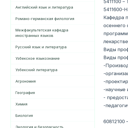
5411100 –
Английский язык и литература
5411600-Н
Кафедра п
Романо-германская филология
осеннего 
Межфакультетская кафедра
программы
иностранных языков
лекарстве
Русский язык и литература
Виды проф
Виды проф
Узбекское языкознание
-Производ
Узбекский литература
-организа
-проектир
Агрономия
-научные 
География
- предост
Xимия
-педагоги
Биология
60812100 
Экология и безопасность