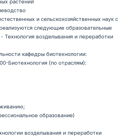
ных растений
леводство
естественных и сельскохозяйственных наук с
е реализуются следующие образовательные
 - Технология возделывания и переработки
льности кафедры биотехнологии:
0-Биотехнология (по отраслям):
уживанию;
фессиональное образование)
ехнологии возделывания и переработки