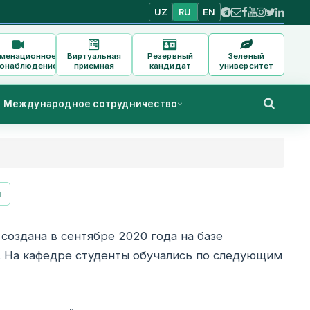
UZ
RU
EN
аменационное
Виртуальная
Резервный
Зеленый
онаблюдение
приемная
кандидат
университет
Международное сотрудничество
и
оздана в сентябре 2020 года на базе
. На кафедре студенты обучались по следующим