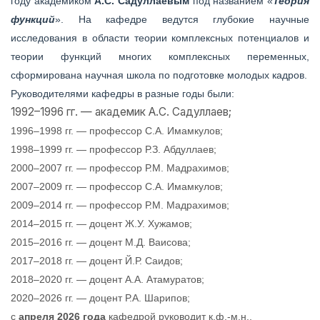
году академиком
А.С. Садуллаевым
под названием «
Теория
функций
». На кафедре ведутся глубокие научные
исследования в области теории комплексных потенциалов и
теории функций многих комплексных переменных,
сформирована научная школа по подготовке молодых кадров.
Руководителями кафедры в разные годы были:
1992–1996 гг. — академик А.С. Садуллаев;
1996–1998 гг. — профессор С.А. Имамкулов;
1998–1999 гг. — профессор Р.З. Абдуллаев;
2000–2007 гг. — профессор Р.М. Мадрахимов;
2007–2009 гг. — профессор С.А. Имамкулов;
2009–2014 гг. — профессор Р.М. Мадрахимов;
2014–2015 гг. — доцент Ж.У. Хужамов;
2015–2016 гг. — доцент М.Д. Ваисова;
2017–2018 гг. — доцент Й.Р. Саидов;
2018–2020 гг. — доцент А.А. Атамуратов;
2020–2026 гг. — доцент Р.А. Шарипов;
с
апреля 2026 года
кафедрой руководит к.ф.-м.н.,