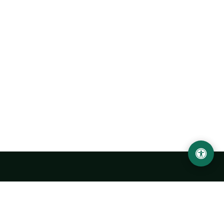
Ургенчский государственный университет
имени Абу Райхана Беруни
Адрес: 220100, Узбекистан, город Ургенч, улица Х. Олимжона,