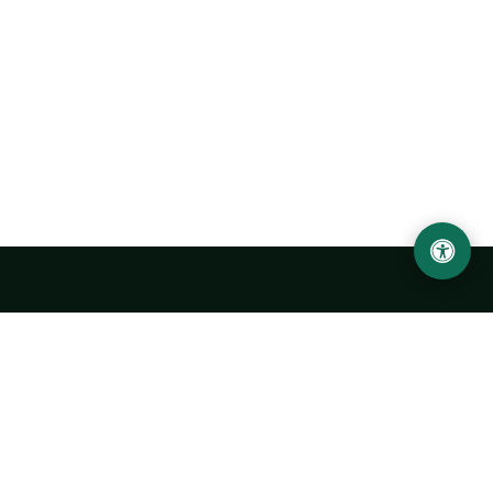
Ургенчский государственный университет
имени Абу Райхана Беруни
Адрес: 220100, Узбекистан, город Ургенч, улица Х. Олимжона,
14.
+998 62 224 6700