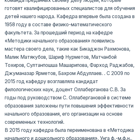
команда преданных своему делу людей, которые
готовят квалифицированных специалистов для обучения
детей нашего народа. Кафедра впервые была создана в
1958 году в составе физико-математического
факультета. За прошедший период на кафедре
«Методики начального образования» появились
мастера своего дела, такие как Бикаджон Рахмонова,
Малик Матякубов, Шариф Нурметов, Матчанбой
Тохиров, Султанпошша Машарипова, Фарход Раджабов,
Джуманазар Ярметов, Бахром Абдуллаев. . С 2009 по
2015 год кафедру возглавляла кандидат
филологических наук, доцент Оллаберганова С.В. За
годы под руководством С. Оллабергановой в системе
образования заложены пути повышения эффективности
начального образования, его организации на основе
современных технологий.
В 2015 году кафедра была переименована в «Методика
начального и дошкольного образования». Унга ф.-м.ф.н.,