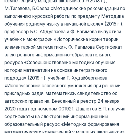
компетенций у младших школьников »(2018 г.),
М.Тилавова, Б.Саева «Методические рекомендации по
выполнению курсовой работы по предмету Методика
обучения родному языку в начальной школе» (2015 г.),
профессор Б.С. Абдуллаева и Ф. Рагимова выпустили
учебник и монографии «Исторические корни теории
элементарной математики». Ф. Рагимова Сертификат
электронного информационно-образовательного
ресурса «Совершенствование методики обучения
истории математики на основе интегративного
подхода» (2019 г.), учебник Г. Худайберганова
«Использование словесного умножения при решении
прикладных задач математики». свидетельство об
авторских правах на. Внесенный в реестр 24 января
2020 года под номером 001921, Давлетов Е.П. получил
сертификаты на электронный информационный
образовательный ресурс «Методика формирования
математических компетенций у младших школьников»