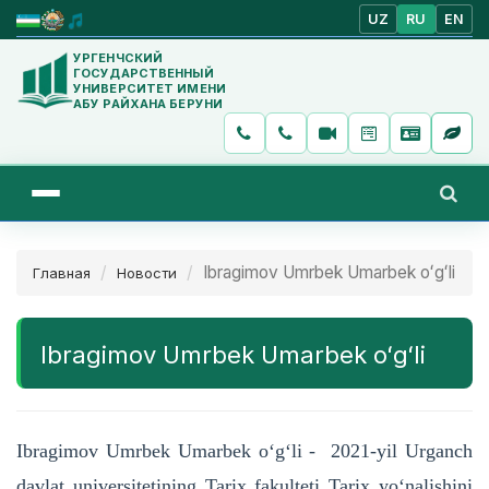
UZ
RU
EN
УРГЕНЧСКИЙ
ГОСУДАРСТВЕННЫЙ
УНИВЕРСИТЕТ ИМЕНИ
АБУ РАЙХАНА БЕРУНИ
Ibragimov Umrbek Umarbek oʻgʻli
Главная
Новости
Ibragimov Umrbek Umarbek oʻgʻli
Ibragimov Umrbek Umarbek oʻgʻli - 2021-yil Urganch
davlat universitetining Tarix fakulteti Tarix yoʻnalishini