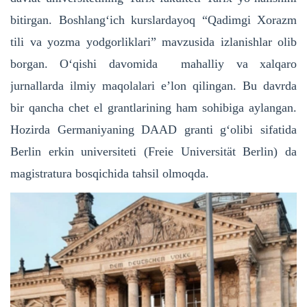
bitirgan. Boshlangʻich kurslardayoq “Qadimgi Xorazm
tili va yozma yodgorliklari” mavzusida izlanishlar olib
borgan. Oʻqishi davomida mahalliy va xalqaro
jurnallarda ilmiy maqolalari e’lon qilingan. Bu davrda
bir qancha chet el grantlarining ham sohibiga aylangan.
Hozirda Germaniyaning DAAD granti gʻolibi sifatida
Berlin erkin universiteti (Freie Universität Berlin) da
magistratura bosqichida tahsil olmoqda.