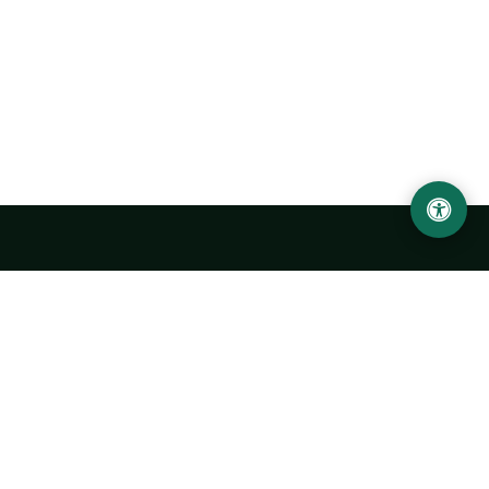
Ургенчский государственный университет
имени Абу Райхана Беруни
Адрес: 220100, Узбекистан, город Ургенч, улица Х. Олимжона,
14.
+998 62 224 6700
info@urdu.uz