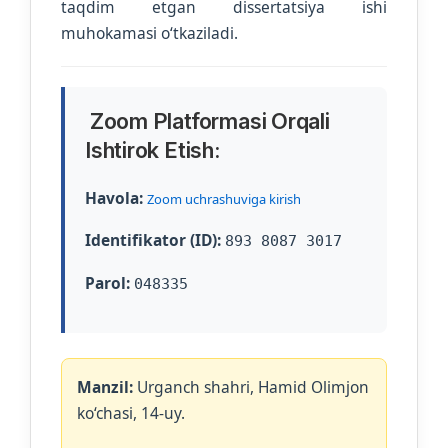
taqdim etgan dissertatsiya ishi
muhokamasi o‘tkaziladi.
Zoom Platformasi Orqali
Ishtirok Etish:
Havola:
Zoom uchrashuviga kirish
Identifikator (ID):
893 8087 3017
Parol:
048335
Manzil:
Urganch shahri, Hamid Olimjon
ko‘chasi, 14-uy.