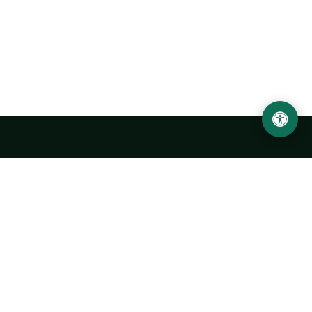
Ургенчский государственный университет
имени Абу Райхана Беруни
Адрес: 220100, Узбекистан, город Ургенч, улица Х. Олимжона,
14.
+998 62 224 6700
info@urdu.uz
Автобус 7, 13, 28