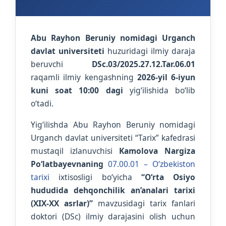
Abu Rayhon Beruniy nomidagi Urganch
davlat universiteti
huzuridagi ilmiy daraja
beruvchi
DSc.03/2025.27.12.Tar.06.01
raqamli ilmiy kengashning
2026-yil 6-iyun
kuni soat 10:00 dagi
yig‘ilishida bo‘lib
o‘tadi.
Yig‘ilishda Abu Rayhon Beruniy nomidagi
Urganch davlat universiteti “Tarix” kafedrasi
mustaqil izlanuvchisi
Kamolova Nargiza
Po‘latbayevnaning
07.00.01 – O‘zbekiston
tarixi
ixtisosligi bo‘yicha
“O‘rta Osiyo
hududida dehqonchilik an’analari tarixi
(XIX-XX asrlar)”
mavzusidagi tarix fanlari
doktori (DSc) ilmiy darajasini olish uchun