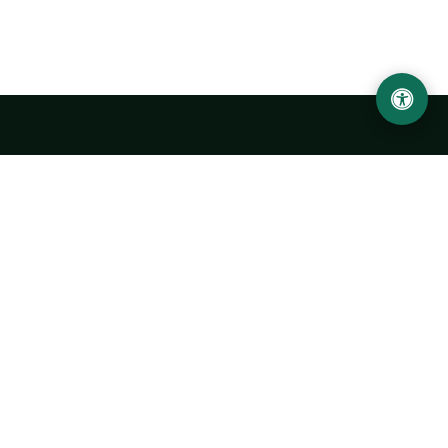
Ургенчский государственный университет
имени Абу Райхана Беруни
Адрес: 220100, Узбекистан, город Ургенч, улица Х. Олимжона,
14.
+998 62 224 6700
info@urdu.uz
Автобус 7, 13, 28