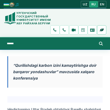
UZ
RU
EN
УРГЕНЧСКИЙ
ГОСУДАРСТВЕННЫЙ
УНИВЕРСИТЕТ ИМЕНИ
АБУ РАЙХАНА БЕРУНИ
“Qurilishdagi karbon izini kamaytirishga doir
barqaror yondashuvlar” mavzusida xalqaro
konferensiya
Hindistonning Uttar Pradeh shtatidagi Bareilly shahridagi