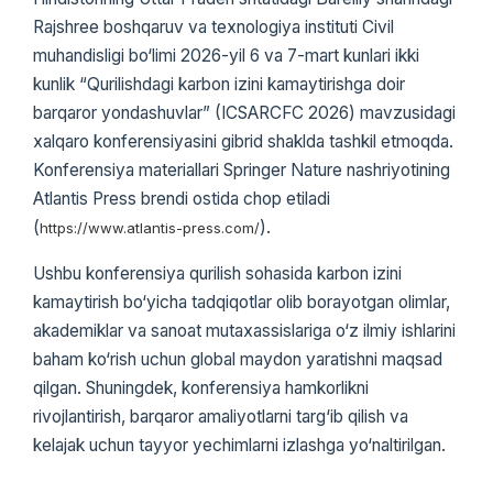
Rajshree boshqaruv va texnologiya instituti Civil
muhandisligi bo‘limi 2026-yil 6 va 7-mart kunlari ikki
kunlik “Qurilishdagi karbon izini kamaytirishga doir
barqaror yondashuvlar” (ICSARCFC 2026) mavzusidagi
xalqaro konferensiyasini gibrid shaklda tashkil etmoqda.
Konferensiya materiallari Springer Nature nashriyotining
Atlantis Press brendi ostida chop etiladi
(
).
https://www.atlantis-press.com/
Ushbu konferensiya qurilish sohasida karbon izini
kamaytirish bo‘yicha tadqiqotlar olib borayotgan olimlar,
akademiklar va sanoat mutaxassislariga o‘z ilmiy ishlarini
baham ko‘rish uchun global maydon yaratishni maqsad
qilgan. Shuningdek, konferensiya hamkorlikni
rivojlantirish, barqaror amaliyotlarni targ‘ib qilish va
kelajak uchun tayyor yechimlarni izlashga yo‘naltirilgan.