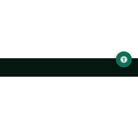
Ургенчский государственный университет
имени Абу Райхана Беруни
Адрес: 220100, Узбекистан, город Ургенч, улица Х. Олимжона,
14.
+998 62 224 6700
info@urdu.uz