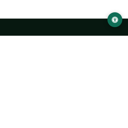
Ургенчский государственный университет
имени Абу Райхана Беруни
Адрес: 220100, Узбекистан, город Ургенч, улица Х. Олимжона,
14.
+998 62 224 6700
info@urdu.uz
Автобус 7, 13, 28