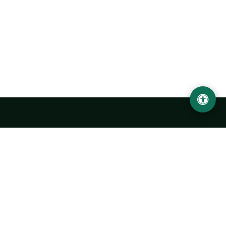
Ургенчский государственный университет
имени Абу Райхана Беруни
Адрес: 220100, Узбекистан, город Ургенч, улица Х. Олимжона,
14.
+998 62 224 6700
info@urdu.uz