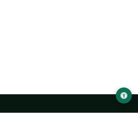
Ургенчский государственный университет
имени Абу Райхана Беруни
Адрес: 220100, Узбекистан, город Ургенч, улица Х. Олимжона,