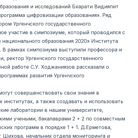
 образования и исследований Бхарати Видияпит
программа цифровизации образования». Ряд
ором Ургенчского государственного
ное участие в симпозиуме, который проводился с
 национального образования 2020» Института
. В рамках симпозиума выступили профессора и
и, ректор Ургенчского государственного
бной работе С.У. Ходжаниязов рассказали о
программах развития Ургенчского
могут совершенствовать свои знания в
 институтах, а также создавать и использовать
кие лаборатории в нашем университете,
скими учеными, бакалаврами 2 + 2 по совместным
ких программ в порядке 1 + 1. Д.Ерметова,
т Шихова, начальник отдела мониторинга и