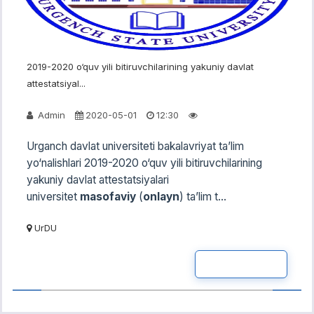
2019-2020 o‘quv yili bitiruvchilarining yakuniy davlat
attestatsiyal...
Admin
2020-05-01
12:30
Urganch davlat universiteti bakalavriyat ta’lim
yo‘nalishlari 2019-2020 o‘quv yili bitiruvchilarining
yakuniy davlat attestatsiyalari
universitet
masofaviy
(
onlayn
) ta’lim t...
UrDU
READ MOR