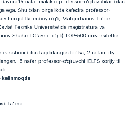
davrini 15 nafar malakali professor-o‘qituvchilar bilan
ga ega. Shu bilan birgalikda kafedra professor-
onov Furqat Ikromboy o‘g‘li, Matqurbanov To‘lqin
avlat Texnika Universitetida magistratura va
anov Shuhrat G'ayrat o‘g‘li) TOP-500 universitetlar
krak nishoni bilan taqdirlangan bo‘lsa, 2 nafari oliy
langan. 5 nafar professor-o‘qituvchi IELTS xorijiy til
di.
b kelinmoqda
b ta'limi