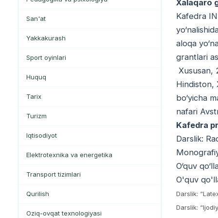
Xalaqaro g
Kafedra IN
San'at
yo‘nalishid
Yakkakurash
aloqa yo‘na
grantlari a
Sport oyinlari
Xususan, 20
Huquq
Hindiston,
Tarix
bo‘yicha ma
nafari Avst
Turizm
Kafedra pr
Iqtisodiyot
Darslik: Ra
Monografiya
Elektrotexnika va energetika
O‘quv qo‘ll
Transport tizimlari
O'quv qo'l
Qurilish
Darslik: “Late
Darslik: “Ijo
Oziq-ovqat texnologiyasi