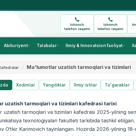
Ishonch
Ishonch
Im
telefon raqami
telefon raqami
Abituriyent
Talabalar
Ilmiy & Innovatsion faoliyat
X
Ma'lumotlar uzatish tarmoqlari va tizimlari
Kafedralar
izda
Xodimlar
Yangiliklar
Ilmiy ishlar
To'garaklar
r uzatish tarmoqlari va tizimlari kafedrasi tarixi
 uzatish tarmoqlari va tizimlari kafedrasi 2025-yilning se
katsiya texnologiyalari fakulteti tarkibida tashkil etilgan. 
 O‘tkir Karimovich tayinlangan. Hozirda 2026-yilning 1