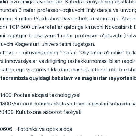
iri lavozimiga tayinlangan. Kafedra faoliyatining dastlabki 
hundan 3 nafar professor-o‘qituvchi ilmiy daraja va unvon
arining 3 nafari (Yuldashov Davronbek Rustam o‘g‘li, Ataj
ch) TOP-500 universitetlar qatoriga kiruvchi Novosibirsk D
ni tugatgan bo‘lsa yana 1 nafar professor-o‘qituvchi (Palv
ruvchi Klagenfurt universitetini tugatgan.
fessor-o‘qituvchilarining 1 nafari “Oliy ta’lim a’lochisi” ko‘
 va innovatsiyalar vazirligining tashakkurnomasi bilan taqdir
fikatiga ega va xorijiy tilda dars mashg’ulotlarini olib borisha
fedramizda quyidagi bakalavr va magistrlar tayyorlani
0-Pochta aloqasi texnologiyasi
-Axborot-kommunikatsiya texnologiyalari sohasida kas
0-Kutubxona axborot faoliyati
6 – Fotonika va optik aloqa