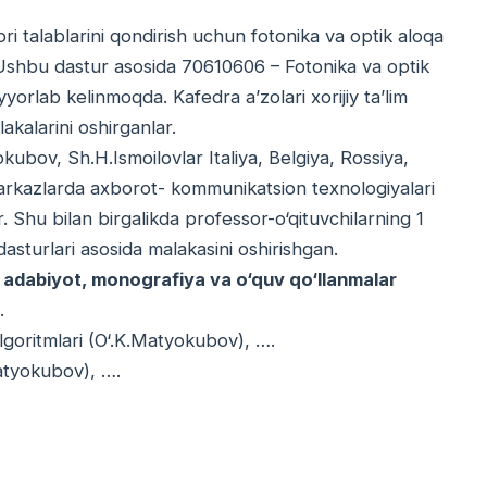
alablarini qondirish uchun fotonika va optik aloqa
i. Ushbu dastur asosida 70610606 – Fotonika va optik
yyorlab kelinmoqda. Kafedra a’zolari xorijiy ta’lim
lakalarini oshirganlar.
kubov, Sh.H.Ismoilovlar Italiya, Belgiya, Rossiya,
markazlarda axborot- kommunikatsion texnologiyalari
ar. Shu bilan birgalikda professor-o‘qituvchilarning 1
 dasturlari asosida malakasini oshirishgan.
 adabiyot, monografiya va o‘quv qo‘llanmalar
.
algoritmlari (O‘.K.Matyokubov), ….
Matyokubov), ….