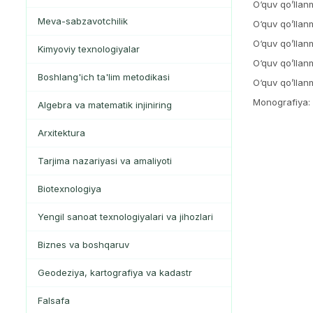
O‘quv qo’llan
Meva-sabzavotchilik
O‘quv qo’llan
O‘quv qo’llan
Kimyoviy texnologiyalar
O‘quv qo’llan
Boshlang'ich ta'lim metodikasi
O‘quv qo’llan
Monografiya:
Algebra va matematik injiniring
Arxitektura
Tarjima nazariyasi va amaliyoti
Biotexnologiya
Yengil sanoat texnologiyalari va jihozlari
Biznes va boshqaruv
Geodeziya, kartografiya va kadastr
Falsafa