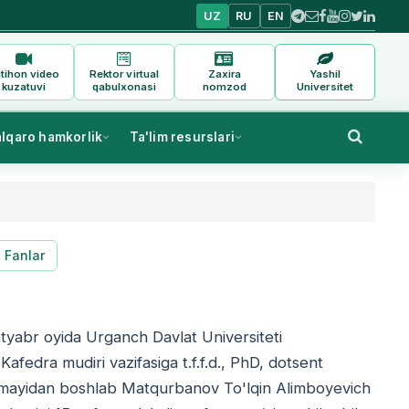
UZ
RU
EN
tihon video
Rektor virtual
Zaxira
Yashil
kuzatuvi
qabulxonasi
nomzod
Universitet
alqaro hamkorlik
Ta'lim resurslari
Fanlar
ntyabr oyida Urganch Davlat Universiteti
Kafedra mudiri vazifasiga t.f.f.d., PhD, dotsent
8-mayidan boshlab Matqurbanov To'lqin Alimboyevich