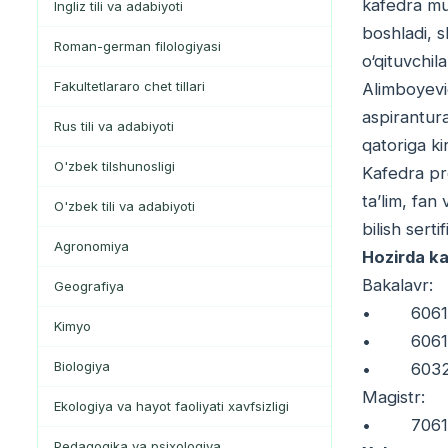
kafedra mud
Ingliz tili va adabiyoti
boshladi, s
Roman-german filologiyasi
o‘qituvchil
Fakultetlararo chet tillari
Alimboyevi
aspirantura
Rus tili va adabiyoti
qatoriga ki
O'zbek tilshunosligi
Kafedra pro
ta’lim, fan
O'zbek tili va adabiyoti
bilish serti
Agronomiya
Hozirda ka
Bakalavr:
Geografiya
• 6061140
Kimyo
• 60611300
Biologiya
• 6032040
Magistr:
Ekologiya va hayot faoliyati xavfsizligi
• 7061060
Pedagogika va psixologiya