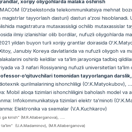
randlar, xorijiy oliygohlarda malaka oshirish
MACOM (O‘zbekistonda telekommunikatsiya mehnat bozori t
a magistrlar tayyorlash dasturi) dasturi a’zosi hisoblanad
lishida magistratura mutaxassisligi ochilib mutaxassislar ta
sosida ilmiy izlanishlar olib bordilar, nufuzli oliygohlarda ma
21 yildan buyon turli xorijiy grantlar doirasida O‘.K.Matyo
 Xitoy, Janubiy Koreya davlatlarida va nufuzli oliygoh va 
lakalarini oshirib keldilar va ta’lim jarayoniga tadbiq qildil
riyada va 3 nafari Rossiyaning nufuzli universitetlari ta’lim
ofessor-o‘qituvchilari tomonidan tayyorlangan darslik,
diotexnik qurilmalarining ishonchliligi (O‘.K.Matyokubov), …
: Mobil aloqa tizimlari ishonchliligini baholash model va 
anma: Infokommunikatsiya tizimlari elektr ta’minoti (O‘.K.
lanma: Elektronika va sxemalar (V.A.Kuchkarov)
x ga kirish” (M.R.Allaberganova), …..
diy ta’lim” (U.A.Madaminov), (M.R.Allaberganova)