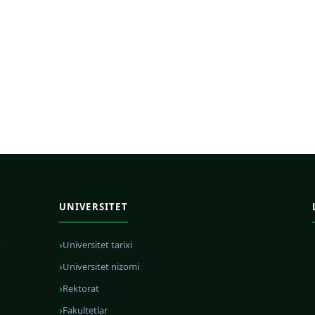
UNIVERSITET
Universitet tarixi
y
Universitet nizomi
Rektorat
Fakultetlar