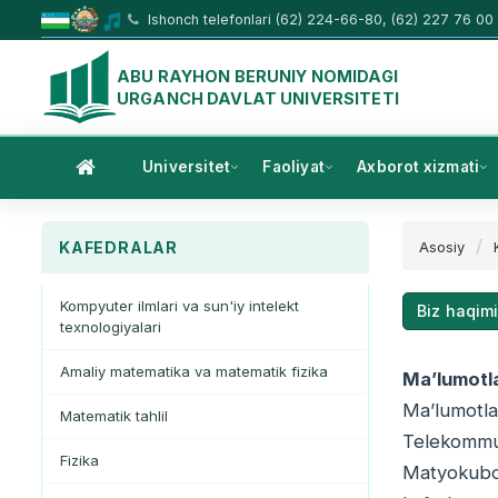
Ishonch telefonlari (62) 224-66-80, (62) 227 76 00
ABU RAYHON BERUNIY NOMIDAGI
URGANCH DAVLAT UNIVERSITETI
Universitet
Faoliyat
Axborot xizmati
KAFEDRALAR
Asosiy
Kompyuter ilmlari va sun'iy intelekt
Biz haqim
texnologiyalari
Amaliy matematika va matematik fizika
Ma’lumotla
Ma’lumotlar
Matematik tahlil
Telekommuni
Fizika
Matyokubov