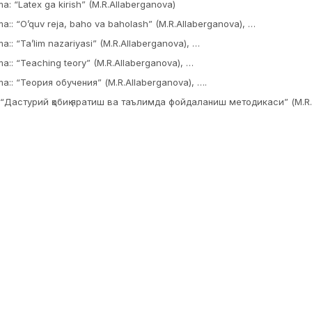
ma: “Latex ga kirish” (M.R.Allaberganova)
ma:: “O’quv reja, baho va baholash” (M.R.Allaberganova), …
ma:: “Ta’lim nazariyasi” (M.R.Allaberganova), …
ma:: “Teaching teory” (M.R.Allaberganova), …
ma:: “Теория обучения” (M.R.Allaberganova), ….
 “Дастурий қобиқ яратиш ва таълимда фойдаланиш методикаси” (M.R.