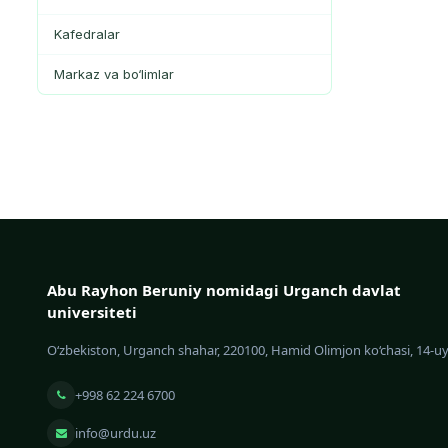
Kafedralar
Markaz va bo‘limlar
Abu Rayhon Beruniy nomidagi Urganch davlat
universiteti
O‘zbekiston, Urganch shahar, 220100, Hamid Olimjon ko‘chasi, 14-u
+998 62 224 6700
info@urdu.uz