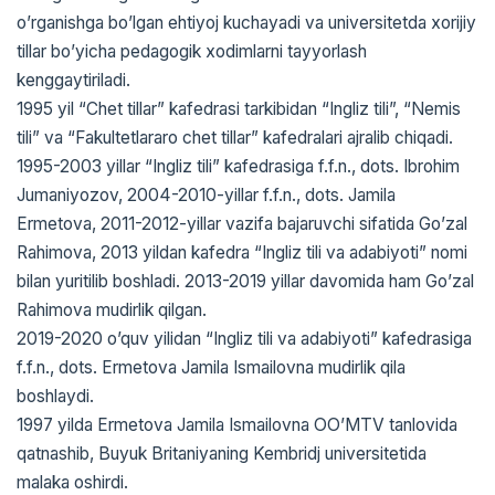
oʼrganishga boʼlgan ehtiyoj kuchayadi va universitetda xorijiy
tillar boʼyicha pedagogik xodimlarni tayyorlash
kenggaytiriladi.
1995 yil “Chet tillar” kafedrasi tarkibidan “Ingliz tili”, “Nemis
tili” va “Fakultetlararo chet tillar” kafedralari ajralib chiqadi.
1995-2003 yillar “Ingliz tili” kafedrasiga f.f.n., dots. Ibrohim
Jumaniyozov, 2004-2010-yillar f.f.n., dots. Jamila
Ermetova, 2011-2012-yillar vazifa bajaruvchi sifatida Goʼzal
Rahimova, 2013 yildan kafedra “Ingliz tili va adabiyoti” nomi
bilan yuritilib boshladi. 2013-2019 yillar davomida ham Goʼzal
Rahimova mudirlik qilgan.
2019-2020 oʼquv yilidan “Ingliz tili va adabiyoti” kafedrasiga
f.f.n., dots. Ermetova Jamila Ismailovna mudirlik qila
boshlaydi.
1997 yilda Ermetova Jamila Ismailovna OOʼMTV tanlovida
qatnashib, Buyuk Britaniyaning Kembridj universitetida
malaka oshirdi.