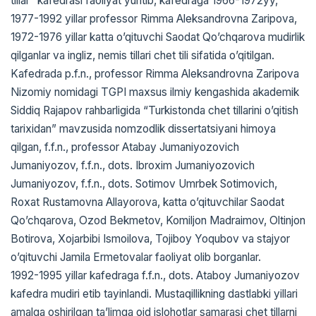
tillar” kafedrasi faoliyat yuritib, kafedraga 1966-1972yy,
1977-1992 yillar professor Rimma Аleksandrovna Zaripova,
1972-1976 yillar katta oʼqituvchi Saodat Qoʼchqarova mudirlik
qilganlar va ingliz, nemis tillari chet tili sifatida oʼqitilgan.
Kafedrada p.f.n., professor Rimma Аleksandrovna Zaripova
Nizomiy nomidagi TGPI maxsus ilmiy kengashida akademik
Siddiq Rajapov rahbarligida “Turkistonda chet tillarini oʼqitish
tarixidan” mavzusida nomzodlik dissertatsiyani himoya
qilgan, f.f.n., professor Аtabay Jumaniyozovich
Jumaniyozov, f.f.n., dots. Ibroxim Jumaniyozovich
Jumaniyozov, f.f.n., dots. Sotimov Umrbek Sotimovich,
Roxat Rustamovna Аllayorova, katta oʼqituvchilar Saodat
Qoʼchqarova, Ozod Bekmetov, Komiljon Madraimov, Oltinjon
Botirova, Xojarbibi Ismoilova, Tojiboy Yoqubov va stajyor
oʼqituvchi Jamila Ermetovalar faoliyat olib borganlar.
1992-1995 yillar kafedraga f.f.n., dots. Аtaboy Jumaniyozov
kafedra mudiri etib tayinlandi. Mustaqillikning dastlabki yillari
amalga oshirilgan taʼlimga oid islohotlar samarasi chet tillarni