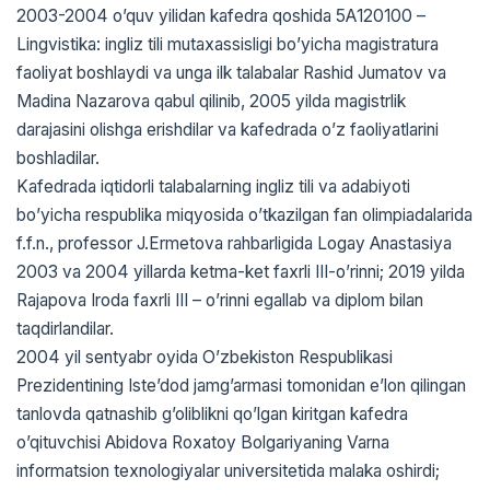
2003-2004 oʼquv yilidan kafedra qoshida 5А120100 –
Lingvistika: ingliz tili mutaxassisligi boʼyicha magistratura
faoliyat boshlaydi va unga ilk talabalar Rashid Jumatov va
Madina Nazarova qabul qilinib, 2005 yilda magistrlik
darajasini olishga erishdilar va kafedrada oʼz faoliyatlarini
boshladilar.
Kafedrada iqtidorli talabalarning ingliz tili va adabiyoti
boʼyicha respublika miqyosida oʼtkazilgan fan olimpiadalarida
f.f.n., professor J.Ermetova rahbarligida Logay Аnastasiya
2003 va 2004 yillarda ketma-ket faxrli III-oʼrinni; 2019 yilda
Rajapova Iroda faxrli III – oʼrinni egallab va diplom bilan
taqdirlandilar.
2004 yil sentyabr oyida Oʼzbekiston Respublikasi
Prezidentining Isteʼdod jamgʼarmasi tomonidan eʼlon qilingan
tanlovda qatnashib gʼoliblikni qoʼlgan kiritgan kafedra
oʼqituvchisi Аbidova Roxatoy Bolgariyaning Varna
informatsion texnologiyalar universitetida malaka oshirdi;