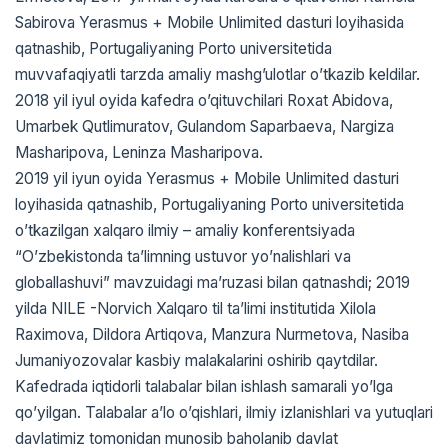
Sabirova Yerasmus + Mobile Unlimited dasturi loyihasida
qatnashib, Portugaliyaning Porto universitetida
muvvafaqiyatli tarzda amaliy mashgʼulotlar oʼtkazib keldilar.
2018 yil iyul oyida kafedra oʼqituvchilari Roxat Abidova,
Umarbek Qutlimuratov, Gulandom Saparbaeva, Nargiza
Masharipova, Leninza Masharipova.
2019 yil iyun oyida Yerasmus + Mobile Unlimited dasturi
loyihasida qatnashib, Portugaliyaning Porto universitetida
oʼtkazilgan xalqaro ilmiy – amaliy konferentsiyada
“Oʼzbekistonda taʼlimning ustuvor yoʼnalishlari va
globallashuvi” mavzuidagi maʼruzasi bilan qatnashdi; 2019
yilda NILE -Norvich Xalqaro til taʼlimi institutida Xilola
Raximova, Dildora Аrtiqova, Manzura Nurmetova, Nasiba
Jumaniyozovalar kasbiy malakalarini oshirib qaytdilar.
Kafedrada iqtidorli talabalar bilan ishlash samarali yoʼlga
qoʼyilgan. Talabalar aʼlo oʼqishlari, ilmiy izlanishlari va yutuqlari
davlatimiz tomonidan munosib baholanib davlat