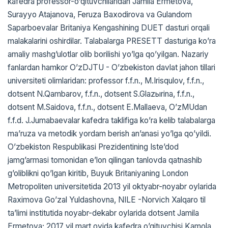
kafedra professor-oʼqituvchilaridan Jamila Ermetova,
Surayyo Аtajanova, Feruza Baxodirova va Gulandom
Saparboevalar Britaniya Kengashining DUET dasturi orqali
malakalarini oshirdilar. Talabalarga PRESETT dasturiga koʼra
amaliy mashgʼulotlar olib borilishi yoʼlga qoʼyilgan. Nazariy
fanlardan hamkor OʼzDJTU - Oʼzbekiston davlat jahon tillari
universiteti olimlaridan: professor f.f.n., M.Irisqulov, f.f.n.,
dotsent N.Qambarov, f.f.n., dotsent S.Glazыrina, f.f.n.,
dotsent M.Saidova, f.f.n., dotsent E.Mallaeva, OʼzMUdan
f.f.d. J.Jumabaevalar kafedra taklifiga koʼra kelib talabalarga
maʼruza va metodik yordam berish anʼanasi yoʼlga qoʼyildi.
Oʼzbekiston Respublikasi Prezidentining Isteʼdod
jamgʼarmasi tomonidan eʼlon qilingan tanlovda qatnashib
gʼoliblikni qoʼlgan kiritib, Buyuk Britaniyaning London
Metropoliten universitetida 2013 yil oktyabr-noyabr oylarida
Raximova Goʼzal Yuldashovna, NILE -Norvich Xalqaro til
taʼlimi institutida noyabr-dekabr oylarida dotsent Jamila
Ermetova; 2017 yil mart oyida kafedra oʼqituvchisi Kamola