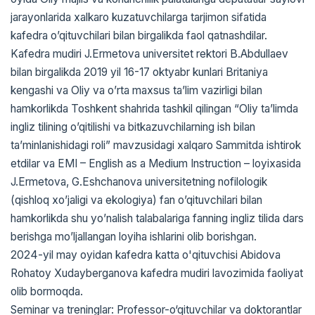
jarayonlarida xalkaro kuzatuvchilarga tarjimon sifatida
kafedra oʼqituvchilari bilan birgalikda faol qatnashdilar.
Kafedra mudiri J.Ermetova universitet rektori B.Аbdullaev
bilan birgalikda 2019 yil 16-17 oktyabr kunlari Britaniya
kengashi va Oliy va oʼrta maxsus taʼlim vazirligi bilan
hamkorlikda Toshkent shahrida tashkil qilingan “Oliy taʼlimda
ingliz tilining oʼqitilishi va bitkazuvchilarning ish bilan
taʼminlanishidagi roli” mavzusidagi xalqaro Sammitda ishtirok
etdilar va EMI – English as a Medium Instruction – loyixasida
J.Ermetova, G.Eshchanova universitetning nofilologik
(qishloq xoʼjaligi va ekologiya) fan oʼqituvchilari bilan
hamkorlikda shu yoʼnalish talabalariga fanning ingliz tilida dars
berishga moʼljallangan loyiha ishlarini olib borishgan.
2024-yil may oyidan kafedra katta o'qituvchisi Abidova
Rohatoy Xudayberganova kafedra mudiri lavozimida faoliyat
olib bormoqda.
Seminar va treninglar: Professor-o‘qituvchilar va doktorantlar