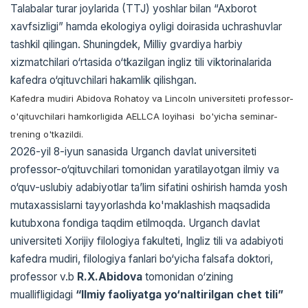
Talabalar turar joylarida (TTJ) yoshlar bilan “Axborot
xavfsizligi” hamda ekologiya oyligi doirasida uchrashuvlar
tashkil qilingan. Shuningdek, Milliy gvardiya harbiy
xizmatchilari o‘rtasida o‘tkazilgan ingliz tili viktorinalarida
kafedra o‘qituvchilari hakamlik qilishgan.
Kafedra mudiri Abidova Rohatoy va Lincoln universiteti professor-
o'qituvchilari hamkorligida AELLCA loyihasi bo'yicha seminar-
trening o'tkazildi.
2026-yil 8-iyun sanasida Urganch davlat universiteti
professor-o‘qituvchilari tomonidan yaratilayotgan ilmiy va
o‘quv-uslubiy adabiyotlar ta’lim sifatini oshirish hamda yosh
mutaxassislarni tayyorlashda ko'maklashish maqsadida
kutubxona fondiga taqdim etilmoqda. Urganch davlat
universiteti Xorijiy filologiya fakulteti, Ingliz tili va adabiyoti
kafedra mudiri, filologiya fanlari bo‘yicha falsafa doktori,
professor v.b
R
.
X
.
Abidova
tomonidan o‘zining
muallifligidagi
“
Ilmiy
faoliyatga
yo
‘
naltirilgan
chet
tili
”