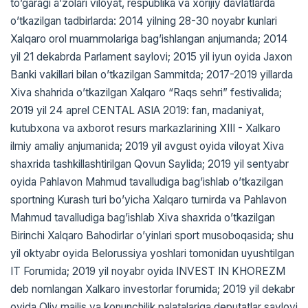
toʼgaragi aʼzolari viloyat, respublika va xorijiy davlatlarda
oʼtkazilgan tadbirlarda: 2014 yilning 28-30 noyabr kunlari
Xalqaro orol muammolariga bagʼishlangan anjumanda; 2014
yil 21 dekabrda Parlament saylovi; 2015 yil iyun oyida Jaxon
Banki vakillari bilan oʼtkazilgan Sammitda; 2017-2019 yillarda
Xiva shahrida oʼtkazilgan Xalqaro “Raqs sehri” festivalida;
2019 yil 24 aprel CENTAL ASIA 2019: fan, madaniyat,
kutubxona va axborot resurs markazlarining XIII - Xalkaro
ilmiy amaliy anjumanida; 2019 yil avgust oyida viloyat Xiva
shaxrida tashkillashtirilgan Qovun Saylida; 2019 yil sentyabr
oyida Pahlavon Mahmud tavalludiga bagʼishlab oʼtkazilgan
sportning Kurash turi boʼyicha Xalqaro turnirda va Pahlavon
Mahmud tavalludiga bagʼishlab Xiva shaxrida oʼtkazilgan
Birinchi Xalqaro Bahodirlar oʼyinlari sport musoboqasida; shu
yil oktyabr oyida Belorussiya yoshlari tomonidan uyushtilgan
IT Forumida; 2019 yil noyabr oyida INVEST IN KHOREZM
deb nomlangan Xalkaro investorlar forumida; 2019 yil dekabr
oyida Oliy majlis va konunchilik palatalariga deputatlar saylovi