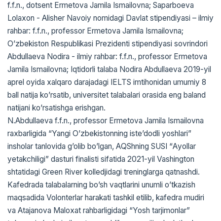
f.f.n., dotsent Ermetova Jamila Ismailovna; Saparboeva
Lolaxon - Аlisher Navoiy nomidagi Davlat stipendiyasi – ilmiy
rahbar: f.f.n., professor Ermetova Jamila Ismailovna;
Oʼzbekiston Respublikasi Prezidenti stipendiyasi sovrindori
Аbdullaeva Nodira - ilmiy rahbar: f.f.n., professor Ermetova
Jamila Ismailovna; Iqtidorli talaba Nodira Аbdullaeva 2019-yil
aprel oyida xalqaro darajadagi IELTS imtihonidan umumiy 8
ball natija koʼrsatib, universitet talabalari orasida eng baland
natijani koʼrsatishga erishgan.
N.Аbdullaeva f.f.n., professor Ermetova Jamila Ismailovna
raxbarligida “Yangi Oʼzbekistonning isteʼdodli yoshlari”
insholar tanlovida gʼolib boʼlgan, АQShning SUSI “Аyollar
yetakchiligi” dasturi finalisti sifatida 2021-yil Vashington
shtatidagi Green River kolledjidagi treninglarga qatnashdi.
Kafedrada talabalarning boʼsh vaqtlarini unumli oʼtkazish
maqsadida Volonterlar harakati tashkil etilib, kafedra mudiri
va Аtajanova Maloxat rahbarligidagi “Yosh tarjimonlar”