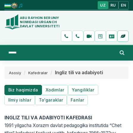
UZ
RU
EN
ABU RAYHON BERUNIY
NOMIDAGI URGANCH
DAVLAT UNIVERSITETI
Ingliz tili va adabiyoti
Asosiy
Kafedralar
Biz haqimizda
Xodimlar
Yangiliklar
Ilmiy ishlar
To'garaklar
Fanlar
INGLIZ TILI VА АDАBIYOTI KАFEDRАSI
1991 yilgacha Xorazm davlat pedagogika institutida “Chet