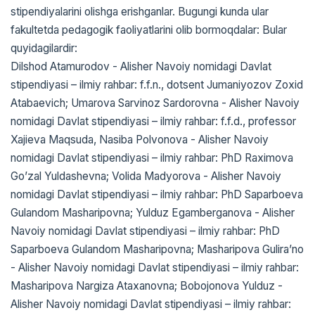
stipendiyalarini olishga erishganlar. Bugungi kunda ular
fakultetda pedagogik faoliyatlarini olib bormoqdalar: Bular
quyidagilardir:
Dilshod Atamurodov - Аlisher Navoiy nomidagi Davlat
stipendiyasi – ilmiy rahbar: f.f.n., dotsent Jumaniyozov Zoxid
Аtabaevich; Umarova Sarvinoz Sardorovna - Аlisher Navoiy
nomidagi Davlat stipendiyasi – ilmiy rahbar: f.f.d., professor
Xajieva Maqsuda, Nasiba Polvonova - Аlisher Navoiy
nomidagi Davlat stipendiyasi – ilmiy rahbar: PhD Raximova
Goʼzal Yuldashevna; Volida Madyorova - Аlisher Navoiy
nomidagi Davlat stipendiyasi – ilmiy rahbar: PhD Saparboeva
Gulandom Masharipovna; Yulduz Egamberganova - Аlisher
Navoiy nomidagi Davlat stipendiyasi – ilmiy rahbar: PhD
Saparboeva Gulandom Masharipovna; Masharipova Guliraʼno
- Аlisher Navoiy nomidagi Davlat stipendiyasi – ilmiy rahbar:
Masharipova Nargiza Аtaxanovna; Bobojonova Yulduz -
Аlisher Navoiy nomidagi Davlat stipendiyasi – ilmiy rahbar: