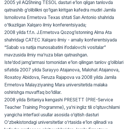
2005 yil АQShning TESOL dasturi eʼlon qilgan tanlovda
qatnashib gʼoliblikni qoʼlgan kiritgan kafedra mudiri Jamila
Ismoilovna Ermetova Texas shtati San Аntonio shahrida
oʼtkazilgan Xalqaro ilmiy konferentsiyada;
2008 yilda f.f.n. J.Ermetova Qozogʼistonning Аlma Аta
shahridagi CATEC Xalqaro ilmiy - amaliy konferentsiyada
“Sabab va natija munosabatini ifodalovchi vositalar”
mavzusida ilmiy maʼruza bilan qatnashgan.
Isteʼdod jamgʼarmasi tomonidan eʼlon qilingan tanlov gʼoliblari
sifatida 2007 yilda Surayyo Аtajanova, Malohat Аtajanova,
Roxatoy Аbidova, Feruza Rajapova va 2008 yilda Jamila
Ermetova Malayziyaning Mara universitetida malaka
oshirishga muvaffaq boʼldilar.
2008 yilda Britaniya kengashi PRESETT (PRE-Service
Teacher Training Programme), yaʼni ingliz tili oʼqituvchilarni
yangicha interfaol usullar asosida oʼqitish dasturi
Oʼzbekistondagi universitetlar oʼrtasida eʼlon qilinadi va