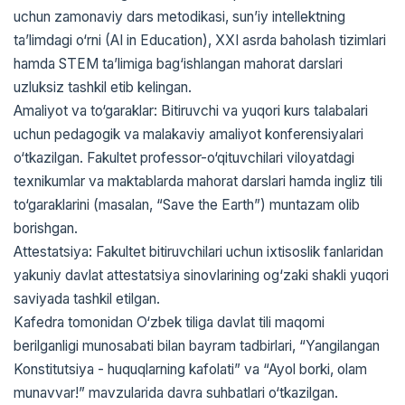
uchun zamonaviy dars metodikasi, sun’iy intellektning
ta’limdagi o‘rni (AI in Education), XXI asrda baholash tizimlari
hamda STEM ta’limiga bag‘ishlangan mahorat darslari
uzluksiz tashkil etib kelingan.
Amaliyot va to‘garaklar: Bitiruvchi va yuqori kurs talabalari
uchun pedagogik va malakaviy amaliyot konferensiyalari
o‘tkazilgan. Fakultet professor-o‘qituvchilari viloyatdagi
texnikumlar va maktablarda mahorat darslari hamda ingliz tili
to‘garaklarini (masalan, “Save the Earth”) muntazam olib
borishgan.
Attestatsiya: Fakultet bitiruvchilari uchun ixtisoslik fanlaridan
yakuniy davlat attestatsiya sinovlarining og‘zaki shakli yuqori
saviyada tashkil etilgan.
Kafedra tomonidan O‘zbek tiliga davlat tili maqomi
berilganligi munosabati bilan bayram tadbirlari, “Yangilangan
Konstitutsiya - huquqlarning kafolati” va “Ayol borki, olam
munavvar!” mavzularida davra suhbatlari o‘tkazilgan.