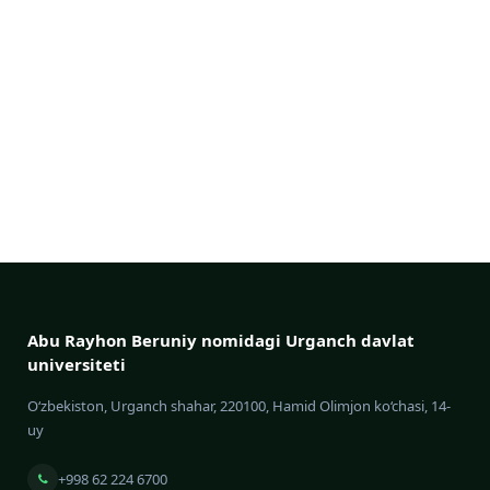
Abu Rayhon Beruniy nomidagi Urganch davlat
universiteti
O‘zbekiston, Urganch shahar, 220100, Hamid Olimjon ko‘chasi, 14-
uy
+998 62 224 6700