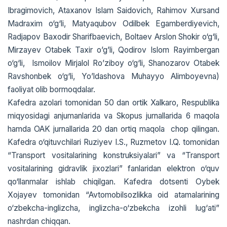
Ibragimovich, Ataxanov Islam Saidovich, Rahimov Xursand
Madraxim o‘g‘li, Matyaqubov Odilbek Egamberdiyevich,
Radjapov Baxodir Sharifbaevich, Boltaev Arslon Shokir o‘g‘li,
Mirzayev Otabek Taxir o’g’li, Qodirov Islom Rayimbergan
o‘g‘li, Ismoilov Mirjalol Ro’ziboy o‘g‘li, Shanozarov Otabek
Ravshonbek o‘g‘li, Yo’ldashova Muhayyo Alimboyevna)
faoliyat olib bormoqdalar.
Kafedra azolari tomonidan 50 dan ortik Xalkaro, Respublika
miqyosidagi anjumanlarida va Skopus jurnallarida 6 maqola
hamda OAK jurnallarida 20 dan ortiq maqola chop qilingan.
Kafedra o‘qituvchilari Ruziyev I.S., Ruzmetov I.Q. tomonidan
“Transport vositalarining konstruksiyalari” va “Transport
vositalarining gidravlik jixozlari” fanlaridan elektron o‘quv
qo‘llanmalar ishlab chiqilgan. Kafedra dotsenti Oybek
Xojayev tomonidan “Avtomobilsozlikka oid atamalarining
o‘zbekcha-inglizcha, inglizcha-o‘zbekcha izohli lug‘ati”
nashrdan chiqqan.