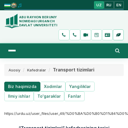
UZ
RU
EN
ABU RAYHON BERUNIY
NOMIDAGI URGANCH
DAVLAT UNIVERSITETI
Transport tizimlari
Asosiy
Kafedralar
Biz haqimizda
Xodimlar
Yangiliklar
Ilmiy ishlar
To'garaklar
Fanlar
https://urdu.uz/user_files/user_49/%D0%BA%D0%B0%D1