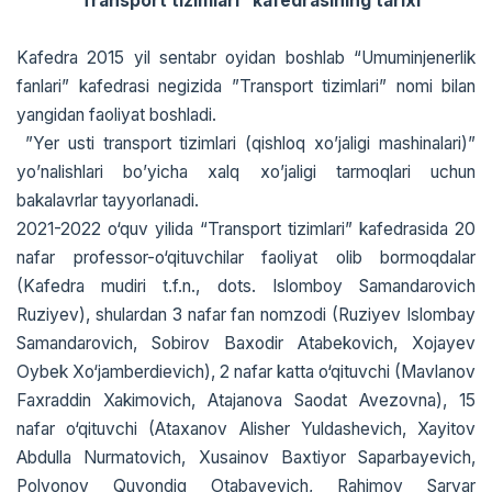
“Transport tizimlari” kafedrasining tarixi
Kafedra 2015 yil sentabr oyidan boshlab “Umuminjenerlik
fanlari” kafedrasi negizida ”Transport tizimlari” nomi bilan
yangidan faoliyat boshladi.
”Yer usti transport tizimlari (qishloq xo’jaligi mashinalari)”
yo’nalishlari bo’yicha xalq xo’jaligi tarmoqlari uchun
bakalavrlar tayyorlanadi.
2021-2022 o‘quv yilida “Transport tizimlari” kafedrasida 20
nafar professor-o‘qituvchilar faoliyat olib bormoqdalar
(Kafedra mudiri t.f.n., dots. Islomboy Samandarovich
Ruziyev), shulardan 3 nafar fan nomzodi (Ruziyev Islombay
Samandarovich, Sobirov Baxodir Atabekovich, Xojayev
Oybek Xo‘jamberdievich), 2 nafar katta o‘qituvchi (Mavlanov
Faxraddin Xakimovich, Atajanova Saodat Avezovna), 15
nafar o‘qituvchi (Ataxanov Alisher Yuldashevich, Xayitov
Abdulla Nurmatovich, Xusainov Baxtiyor Saparbayevich,
Polvonov Quvondiq Otabayevich, Rahimov Sarvar