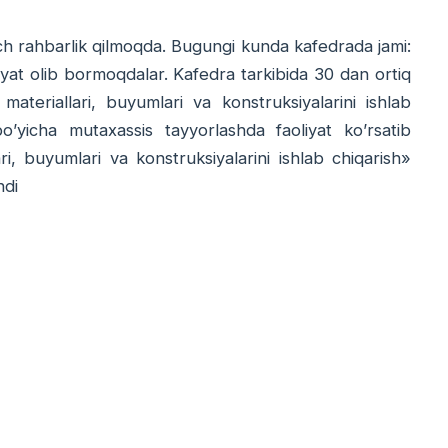
h rahbarlik qilmoqda. Bugungi kunda kafedrada jami:
liyat olib bormoqdalar. Kafedra tarkibida 30 dan ortiq
 materiallari, buyumlari va konstruksiyalarini ishlab
bo’yicha mutaxassis tayyorlashda faoliyat ko’rsatib
i, buyumlari va konstruksiyalarini ishlab chiqarish»
ndi