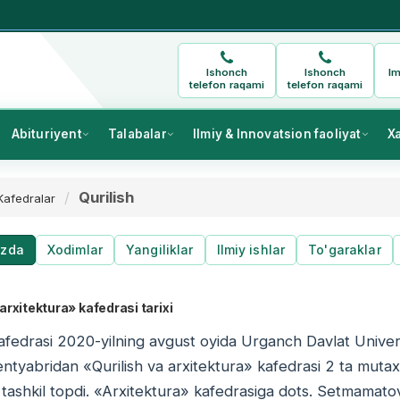
Ishonch
Ishonch
Im
telefon raqami
telefon raqami
Abituriyent
Talabalar
Ilmiy & Innovatsion faoliyat
X
Qurilish
Kafedralar
izda
Xodimlar
Yangiliklar
Ilmiy ishlar
To'garaklar
 arxitektura» kafedrasi tarixi
afedrasi 2020-yilning avgust oyida Urganch Davlat Universi
entyabridan «Qurilish va arxitektura» kafedrasi 2 ta mutaxa
i tashkil topdi. «Arxitektura» kafedrasiga dots. Setmamat