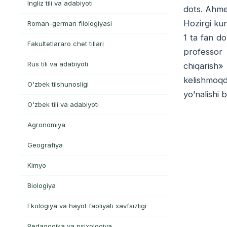
Ingliz tili va adabiyoti
dots. Ahme
Hozirgi ku
Roman-german filologiyasi
1 ta fan do
Fakultetlararo chet tillari
professor –
Rus tili va adabiyoti
chiqarish»
kelishmoqd
O'zbek tilshunosligi
yo’nalishi 
O'zbek tili va adabiyoti
Agronomiya
Geografiya
Kimyo
Biologiya
Ekologiya va hayot faoliyati xavfsizligi
Pedagogika va psixologiya