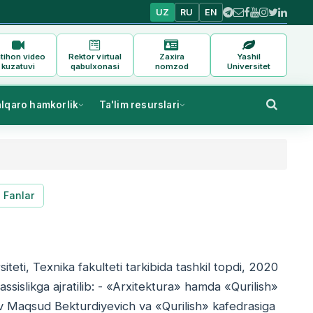
UZ
RU
EN
tihon video
Rektor virtual
Zaxira
Yashil
kuzatuvi
qabulxonasi
nomzod
Universitet
alqaro hamkorlik
Ta'lim resurslari
Fanlar
teti, Texnika fakulteti tarkibida tashkil topdi, 2020
ssislikga ajratilib: - «Arxitektura» hamda «Qurilish»
ov Maqsud Bekturdiyevich va «Qurilish» kafedrasiga