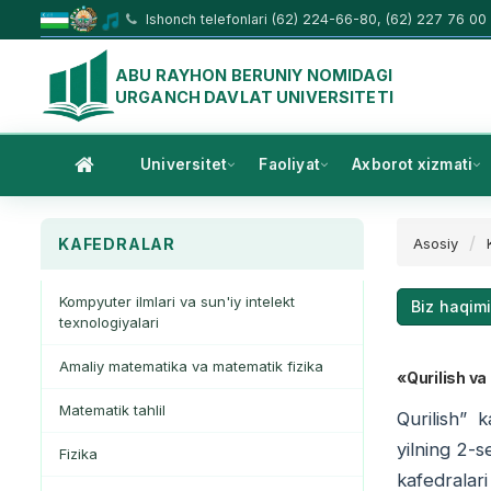
Ishonch telefonlari (62) 224-66-80, (62) 227 76 00
ABU RAYHON BERUNIY NOMIDAGI
URGANCH DAVLAT UNIVERSITETI
Universitet
Faoliyat
Axborot xizmati
KAFEDRALAR
Asosiy
Kompyuter ilmlari va sun'iy intelekt
Biz haqim
texnologiyalari
Amaliy matematika va matematik fizika
«Qurilish va
Matematik tahlil
Qurilish” k
yilning 2-s
Fizika
kafedralar