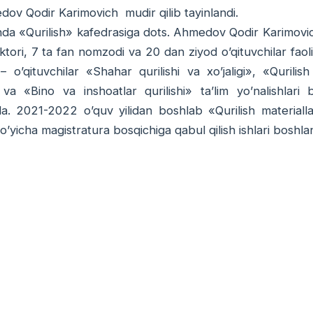
dov Qodir Karimovich mudir qilib tayinlandi.
nda «Qurilish» kafedrasiga dots. Ahmedov Qodir Karimovic
ktori, 7 ta fan nomzodi va 20 dan ziyod o’qituvchilar fao
 o’qituvchilar «Shahar qurilishi va xo’jaligi», «Qurilish
 va «Bino va inshoatlar qurilishi» ta’lim yo’nalishlari 
a. 2021-2022 o’quv yilidan boshlab «Qurilish materiallar
bo’yicha magistratura bosqichiga qabul qilish ishlari boshla