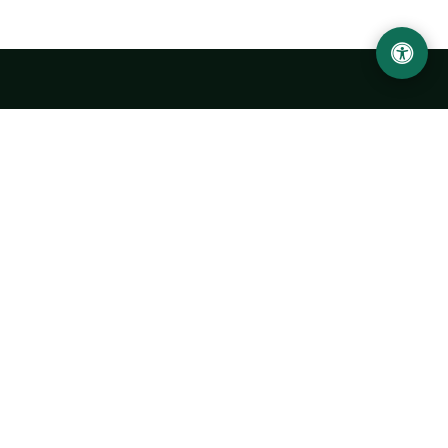
Abu Rayhon Beruniy nomidagi Urganch davlat
universiteti
O‘zbekiston, Urganch shahar, 220100, Hamid Olimjon ko‘chasi, 14-
uy
+998 62 224 6700
info@urdu.uz
Avtobus 7, 13, 28
UNIVERSITET