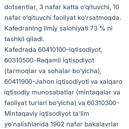
dotsentlar, 3 nafar katta o‘qituvchi, 10
nafar o‘qituvchi faoliyat ko‘rsatmoqda.
Kafedraning ilmiy salohiyati 73 % ni
tashkil qiladi.
Kafedrada 60410100–Iqtisodiyot,
60310500-Raqamli iqtisodiyot
(tarmoqlar va sohalar bo‘yicha),
60411900-Jahon iqtisodiyoti va xalqaro
iqtisodiy munosabatlar (mintaqalar va
faoliyat turlari bo‘yicha) va 60310300-
Mintaqaviy iqtisodiyot ta’lim
yo‘nalishlarida 1902 nafar bakalavrlar