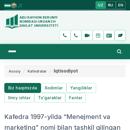
UZ
RU
EN
ABU RAYHON BERUNIY
NOMIDAGI URGANCH
DAVLAT UNIVERSITETI
Iqtisodiyot
Asosiy
Kafedralar
Biz haqimizda
Xodimlar
Yangiliklar
Ilmiy ishlar
To'garaklar
Fanlar
Kafedra 1997-yilda “Menejment va
marketing” nomi bilan tashkil qilingan