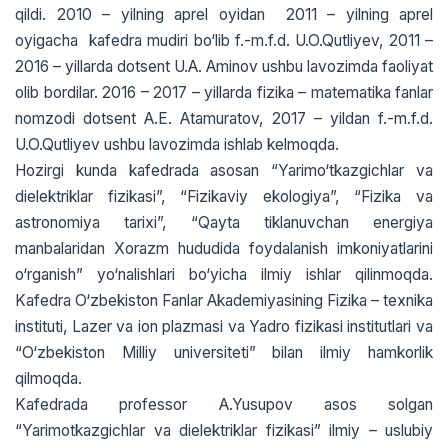
qildi. 2010 – yilning aprel oyidan 2011 – yilning aprel
oyigacha kafedra mudiri bo‘lib f.-m.f.d. U.O.Qutliyev, 2011 –
2016 – yillarda dotsent U.A. Aminov ushbu lavozimda faoliyat
olib bordilar. 2016 – 2017 – yillarda fizika – matеmatika fanlar
nomzodi dotsent A.E. Atamuratov, 2017 – yildan f.-m.f.d.
U.O.Qutliyev ushbu lavozimda ishlab kelmoqda.
Hozirgi kunda kafеdrada asosan “Yarimo‘tkazgichlar va
dielеktriklar fizikasi”, “Fizikaviy ekologiya”, “Fizika va
astronomiya tarixi”, “Qayta tiklanuvchan energiya
manbalaridan Xorazm hududida foydalanish imkoniyatlarini
o‘rganish” yo‘nalishlari bo‘yicha ilmiy ishlar qilinmoqda.
Kafеdra O‘zbekiston Fanlar Akademiyasining Fizika – tеxnika
instituti, Lazer va ion plazmasi va Yadro fizikasi institutlari va
“O‘zbekiston Milliy universiteti” bilan ilmiy hamkorlik
qilmoqda.
Kafеdrada professor A.Yusupov asos solgan
“Yarimotkazgichlar va dielektriklar fizikasi” ilmiy – uslubiy