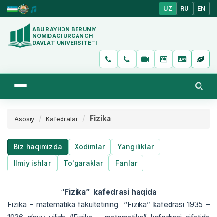
UZ
RU
EN
ABU RAYHON BERUNIY
NOMIDAGI URGANCH
DAVLAT UNIVERSITETI
Fizika
Asosiy
Kafedralar
Biz haqimizda
Xodimlar
Yangiliklar
Ilmiy ishlar
To'garaklar
Fanlar
“Fizika”
kafеdrasi
haqida
Fizika – matematika fakultetining “Fizika” kafedrasi 1935 –