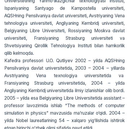
Universitetining Yarimo‘tkazgichlar texnologiyasi instituti,
Ispaniyaning Santyago de Kampostella universiteti,
AQSHning Pensilvaniya davlat universiteti, Avstriyaning Vena
tehnologiya universiteti, Angliyaning Kembridj universiteti,
Belgiyaning Libre Universiteti, Rossiyaning Moskva davlat
universiteti, Fransiyaning Strasburg universiteti va
Shvetsiyaning Qirollik Tehnologiya Instituti bilan hamkorlik
qilib kelmoqda.
Kafedra professori U.O. Qutliyev 2002 – yilda AQSHning
Pensilvaniya davlat universitetida, 2003 – 2004 – yillarda
Avstriyaning Vena texnologiya universitetida va
Fransiyaning Strasburg universitetida, 2004 – yilda
Angliyaning Kembridj universitetida ilmiy izlanishlar olib bordi.
2005 – yilda esa Belgiyaning Libre Universitetida assistant –
professor lavozimida ishlab “The methods of computer
simulation in physics” mavzusida ma’ruzalar o‘qidi. 2004 –
yilda Nobel laureatlarining 54 – xalqaro yig‘ilishida ishtirok
etgan birinchi o‘zbek olimi sifatida qayd etildi.