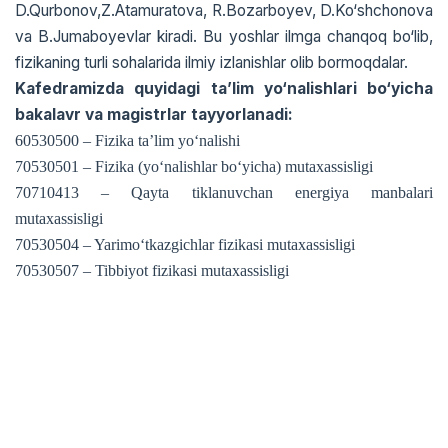
D.Qurbonоv,Z.Atamuratоva, R.Bozarboyev, D.Ko‘shchonova
va B.Jumaboyevlar kiradi. Bu yoshlar ilmga chanqоq bo‘lib,
fizikaning turli sоhalarida ilmiy izlanishlar оlib bоrmоqdalar.
Kafedramizda quyidagi ta’lim yo‘nalishlari bo‘yicha
bakalavr va magistrlar tayyorlanadi:
60530500 – Fizika ta’lim yo‘nalishi
70530501 – Fizika (yo‘nalishlar bo‘yicha) mutaxassisligi
70710413 – Qayta tiklanuvchan energiya manbalari
mutaxassisligi
70530504 – Yarimo‘tkazgichlar fizikasi mutaxassisligi
70530507 – Tibbiyot fizikasi mutaxassisligi