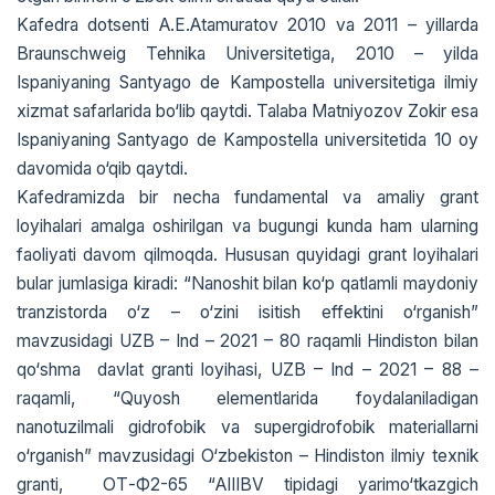
Kafedra dotsenti A.E.Atamuratov 2010 va 2011 – yillarda
Braunschweig Tehnika Universitetiga, 2010 – yilda
Ispaniyaning Santyago de Kampostella universitetiga ilmiy
xizmat safarlarida bo‘lib qaytdi. Talaba Matniyozov Zokir esa
Ispaniyaning Santyago de Kampostella universitetida 10 oy
davomida o‘qib qaytdi.
Kafedramizda bir necha fundamental va amaliy grant
loyihalari amalga oshirilgan va bugungi kunda ham ularning
faoliyati davom qilmoqda. Hususan quyidagi grant loyihalari
bular jumlasiga kiradi: “Nanoshit bilan ko‘p qatlamli maydoniy
tranzistorda o‘z – o‘zini isitish effektini o‘rganish”
mavzusidagi UZB – Ind – 2021 – 80 raqamli Hindiston bilan
qo‘shma davlat granti loyihasi, UZB – Ind – 2021 – 88 –
raqamli, “Quyosh elementlarida foydalaniladigan
nanotuzilmali gidrofobik va supergidrofobik materiallarni
o‘rganish” mavzusidagi O‘zbekiston – Hindiston ilmiy texnik
granti, ОТ-Ф2-65 “AIIIBV tipidagi yarimo‘tkazgich