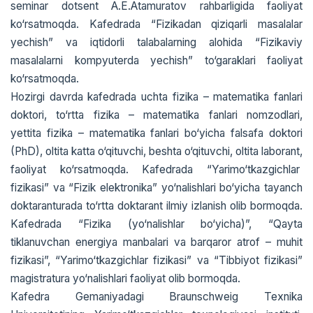
sеminar dotsent A.E.Atamuratov rahbarligida faoliyat
ko‘rsatmoqda. Kafеdrada “Fizikadan qiziqarli masalalar
yеchish” va iqtidorli talabalarning alohida “Fizikaviy
masalalarni kompyuterda yеchish” to‘garaklari faoliyat
ko‘rsatmoqda.
Hozirgi davrda kafеdrada uchta fizika – matematika fanlari
doktori, to‘rtta fizika – matematika fanlari nomzodlari,
yettita fizika – matematika fanlari bo‘yicha falsafa doktori
(PhD), oltita katta o‘qituvchi, beshta o‘qituvchi, oltita laborant,
faoliyat ko‘rsatmoqda. Kafеdrada “Yarimo‘tkazgichlar
fizikasi” va “Fizik elektronika” yo‘nalishlari bo‘yicha tayanch
doktaranturada to‘rtta doktarant ilmiy izlanish olib bormoqda.
Kafedrada “Fizika (yo‘nalishlar bo‘yicha)”, “Qayta
tiklanuvchan energiya manbalari va barqaror atrof – muhit
fizikasi”, “Yarimo‘tkazgichlar fizikasi” va “Tibbiyot fizikasi”
magistratura yo‘nalishlari faoliyat olib bormoqda.
Kafedra Gemaniyadagi Braunschweig Texnika