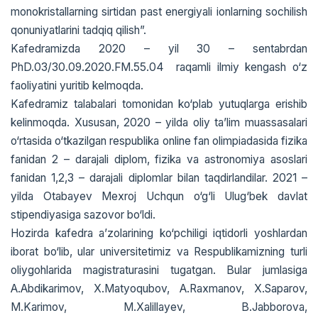
monokristallarning sirtidan past energiyali ionlarning sochilish
qonuniyatlarini tadqiq qilish”.
Kafedramizda 2020 – yil 30 – sentabrdan
PhD.03/30.09.2020.FM.55.04 raqamli ilmiy kengash o‘z
faoliyatini yuritib kelmoqda.
Kafedramiz talabalari tomonidan ko‘plab yutuqlarga erishib
kelinmoqda. Xususan, 2020 – yilda oliy ta’lim muassasalari
o‘rtasida o‘tkazilgan respublika online fan olimpiadasida fizika
fanidan 2 – darajali diplom, fizika va astronomiya asoslari
fanidan 1,2,3 – darajali diplomlar bilan taqdirlandilar. 2021 –
yilda Otabayev Mexroj Uchqun o‘g‘li Ulug‘bek davlat
stipendiyasiga sazovor bo‘ldi.
Hоzirda kafеdra a’zоlarining ko‘pchiligi iqtidоrli yoshlardan
ibоrat bo‘lib, ular univеrsitеtimiz va Rеspublikamizning turli
оliygоhlarida magistraturasini tugatgan. Bular jumlasiga
A.Abdikarimоv, Х.Matyoqubоv, A.Raхmanоv, Х.Saparоv,
M.Karimov, M.Хalillayеv, B.Jabbоrоva,