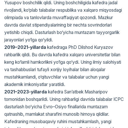
Yusupov boshchilik qildi. Uning boshchiligida kafedra jadal
rivojlandi, ko‘plab talabalar respublika va xalqaro miqyosdagi
olimpiada va tanlovlarda muvaffaqiyat qozondi. Mazkur
davrda davlat stipendiyalarining bir nechta sovrindorlari
yetishib chiqdi. Dasturlash bo‘yicha muntazam tayyorgarlik
jarayonlari yo‘lga qo‘yildi.
2019–2021-yillarda
kafedraga PhD Dilshod Kuryazov
rahbarlik qildi. Bu davrda kafedra xalqaro universitetlar bilan
keng ko‘lamli hamkorlikni yo‘lga qo‘ydi. Uning ilmiy salohiyati
va tashabbuslari tufayli xorijiy loyihalar bilan aloqalar
mustahkamlandi, o‘qituvchilar va talabalar uchun yangi
akademik imkoniyatlar yaratildi.
2021–2023-yillarda
kafedra San’atbek Masharipov
tomonidan boshqarildi. Uning rahbarligi davrida talabalar ICPC
dasturlash bo‘yicha Evro–Osiyo finallarida muntazam
qatnashib, mamlakat sharafini munosib himoya qildilar.
Kafedraning musobaqaviy ruhini mustahkamlash, yangi