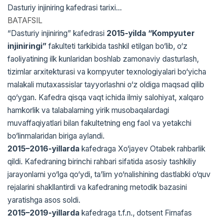
Dasturiy injiniring kafedrasi tarixi...
BATAFSIL
“Dasturiy injiniring” kafedrasi
2015-yilda “Kompyuter
injiniringi”
fakulteti tarkibida tashkil etilgan bo‘lib, o‘z
faoliyatining ilk kunlaridan boshlab zamonaviy dasturlash,
tizimlar arxitekturasi va kompyuter texnologiyalari bo‘yicha
malakali mutaxassislar tayyorlashni o‘z oldiga maqsad qilib
qo‘ygan. Kafedra qisqa vaqt ichida ilmiy salohiyat, xalqaro
hamkorlik va talabalarning yirik musobaqalardagi
muvaffaqiyatlari bilan fakultetning eng faol va yetakchi
bo‘linmalaridan biriga aylandi.
2015–2016-yillarda
kafedraga Xo‘jayev Otabek rahbarlik
qildi. Kafedraning birinchi rahbari sifatida asosiy tashkiliy
jarayonlarni yo‘lga qo‘ydi, ta’lim yo‘nalishining dastlabki o‘quv
rejalarini shakllantirdi va kafedraning metodik bazasini
yaratishga asos soldi.
2015–2019-yillarda
kafedraga t.f.n., dotsent Firnafas