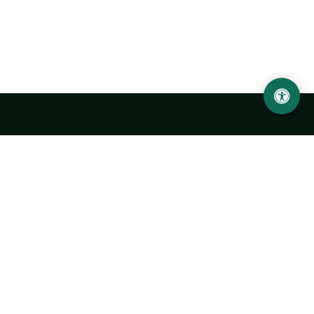
Urgench State University named after Abu Rayhan
Biruni
14, Kh.Alimdjan str, Urgench city, 220100, Uzbekistan
+998 62 224 6700
info@urdu.uz
Bus 7, 13, 28