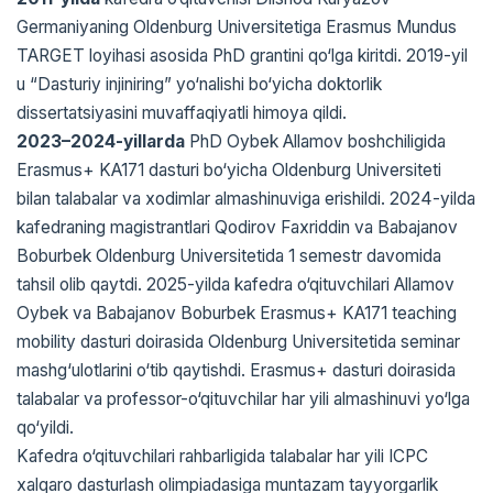
Germaniyaning Oldenburg Universitetiga Erasmus Mundus
TARGET loyihasi asosida PhD grantini qo‘lga kiritdi. 2019-yil
u “Dasturiy injiniring” yo‘nalishi bo‘yicha doktorlik
dissertatsiyasini muvaffaqiyatli himoya qildi.
2023–2024-yillarda
PhD Oybek Allamov boshchiligida
Erasmus+ KA171 dasturi bo‘yicha Oldenburg Universiteti
bilan talabalar va xodimlar almashinuviga erishildi. 2024-yilda
kafedraning magistrantlari Qodirov Faxriddin va Babajanov
Boburbek Oldenburg Universitetida 1 semestr davomida
tahsil olib qaytdi. 2025-yilda kafedra o‘qituvchilari Allamov
Oybek va Babajanov Boburbek Erasmus+ KA171 teaching
mobility dasturi doirasida Oldenburg Universitetida seminar
mashg‘ulotlarini o‘tib qaytishdi. Erasmus+ dasturi doirasida
talabalar va professor-o‘qituvchilar har yili almashinuvi yo‘lga
qo‘yildi.
Kafedra o‘qituvchilari rahbarligida talabalar har yili ICPC
xalqaro dasturlash olimpiadasiga muntazam tayyorgarlik