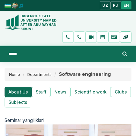
UZ
RU
EN
URGENCH STATE
UNIVERSITY NAMED
AFTER ABU RAYHAN
BIRUNI
Software engineering
Home
Departments
About Us
Staff
News
Scientific work
Clubs
Subjects
Seminar yangiliklari