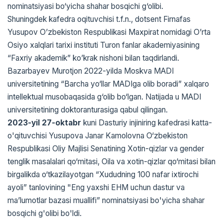
nominatsiyasi bo‘yicha shahar bosqichi g‘olibi.
Shuningdek kafedra oqituvchisi t.f.n., dotsent Firnafas
Yusupov O’zbekiston Respublikasi Maxpirat nomidagi O’rta
Osiyo xalqlari tarixi instituti Turon fanlar akademiyasining
“Faxriy akademik” ko’krak nishoni bilan taqdirlandi.
Bazarbayev Murotjon 2022-yilda Moskva MADI
universitetining “Barcha yo‘llar MADIga olib boradi” xalqaro
intellektual musobaqasida g‘olib bo‘lgan. Natijada u MADI
universitetining doktoranturasiga qabul qilingan.
2023-yil 27-oktabr
kuni Dasturiy injiniring kafedrasi katta-
o'qituvchisi Yusupova Janar Kamolovna O‘zbekiston
Respublikasi Oliy Majlisi Senatining Xotin-qizlar va gender
tenglik masalalari qo‘mitasi, Oila va xotin-qizlar qo‘mitasi bilan
birgalikda o‘tkazilayotgan “Xududning 100 nafar ixtirochi
ayoli” tanlovining "Eng yaxshi EHM uchun dastur va
ma’lumotlar bazasi muallifi” nominatsiyasi bo'yicha shahar
bosqichi g'olibi bo'ldi.