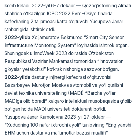
ko‘rib keladi. 2022-yil 6–7 dekabr — Qozog‘istonning Almati
shahrida o‘tkazilgan ICPC 2022 Evro–Osiyo finalida
kafedraning 2 ta jamoasi katta o‘qituvchi Yusupova Janar
rahbarligida ishtirok etdi.
2022-yilda
Xo‘jamuratov Bekmurod “Smart City Sensor
Infrastructure Monitoring System” loyihasida ishtirok etgan.
Shuningdek u InnoWeek 2023 doirasida O‘zbekiston
Respublikasi Vazirlar Mahkamasi tomonidan “Innovatsion
g‘oyalar yetakchisi” ko‘krak nishoniga sazovor bo‘lgan.
2022-yilda
dasturiy injinergi kafedrasi o'qituvchisi
Bazarbayev Murotjon Moskva avtomobil va yo'l qurilishi
davlat texnika universitetining (MADI) “Barcha yo‘llar
MADIga olib boradi” xalqaro intellektual musobaqasida g'olib
bo'lgan holda MADI universiteti doktaranti bo’ldi.
Yusupova Janar Kamolovna 2023-yil 27-oktabr —
“Xududning 100 nafar ixtirochi ayoli” tanlovining “Eng yaxshi
EHM uchun dastur va ma’lumotlar bazasi muallifi”