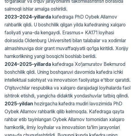
to‘garaklar va o‘quv jarayonlarini takomillashtirish borasida
salmoqli ishlar amalga oshirildi.
2023–2024-yillarda
kafedraga PhD Oybek Allamov
rahbarlik qildi. U boshchilik qilgan yilda kafedraning xalqaro
faoliyati yana-da kengaydi. Erasmus+ KA171 loyihasi
doirasida Oldenburg Universiteti bilan talabalar va xodimlar
almashinuviga doir grant muvaffaqiyatli qo‘lga kiritildi. Xorijiy
hamkorlikning yangi bosqichi boshlab berildi.
2024–2025-yillarda
kafedraga Xo‘jamuratov Bekmurod
boshchilik qildi. Uning boshqaruvi davomida kafedra ichki
intellektual salohiyat va innovatsion faoliyatga e’tibor qaratdi.
O‘qituvchilar respublika va xalqaro darajadagi loyihalarda faol
ishtirok etishdi, yangicha didaktik yondashuvlar tatbiq qilindi.
2025-yildan
hozirgacha kafedra mudiri lavozimida PhD
Oybek Allamov rahbarlik qilib kelmoqda. Kafedraga qayta
rahbar etib tayinlangan Oybek Allamov tomonidan xalqaro
hamkorlik, ilmiy loyihalar va innovatsion ta’lim jarayonlari
yana-da chuqurlashtirildi. Bugungi kunda kafedra uning