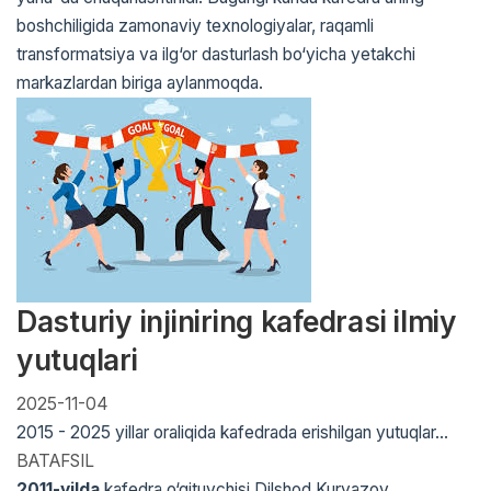
boshchiligida zamonaviy texnologiyalar, raqamli
transformatsiya va ilg‘or dasturlash bo‘yicha yetakchi
markazlardan biriga aylanmoqda.
Dasturiy injiniring kafedrasi ilmiy
yutuqlari
2025-11-04
2015 - 2025 yillar oraliqida kafedrada erishilgan yutuqlar...
BATAFSIL
2011-yilda
kafedra o‘qituvchisi Dilshod Kuryazov