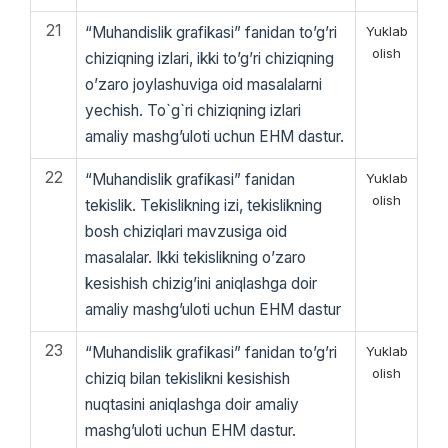
21
“Muhandislik grafikasi” fanidan to’g’ri
Yuklab
olish
chiziqning izlari, ikki to’g’ri chiziqning
o’zaro joylashuviga oid masalalarni
yechish. To`g`ri chiziqning izlari
amaliy mashg’uloti uchun EHM dastur.
22
“Muhandislik grafikasi” fanidan
Yuklab
olish
tekislik. Tekislikning izi, tekislikning
bosh chiziqlari mavzusiga oid
masalalar. Ikki tekislikning o’zaro
kesishish chizig’ini aniqlashga doir
amaliy mashg’uloti uchun EHM dastur
23
“Muhandislik grafikasi” fanidan to’g’ri
Yuklab
olish
chiziq bilan tekislikni kesishish
nuqtasini aniqlashga doir amaliy
mashg’uloti uchun EHM dastur.