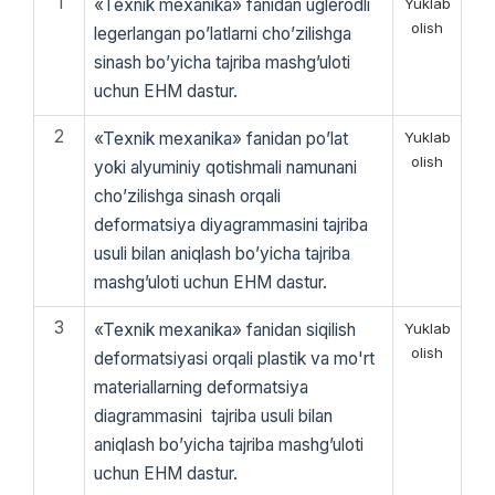
1
«Texnik mexanika» fanidan uglerodli
Yuklab
olish
legerlangan po’latlarni cho’zilishga
sinash bo’yicha tajriba mashg’uloti
uchun EHM dastur.
2
«Texnik mexanika» fanidan po’lat
Yuklab
olish
yoki alyuminiy qotishmali namunani
cho’zilishga sinash orqali
deformatsiya diyagrammasini tajriba
usuli bilan aniqlash bo’yicha tajriba
mashg’uloti uchun EHM dastur.
3
«Texnik mexanika» fanidan siqilish
Yuklab
olish
deformatsiyasi orqali plastik va mo'rt
materiallarning deformatsiya
diagrammasini tajriba usuli bilan
aniqlash bo’yicha tajriba mashg’uloti
uchun EHM dastur.