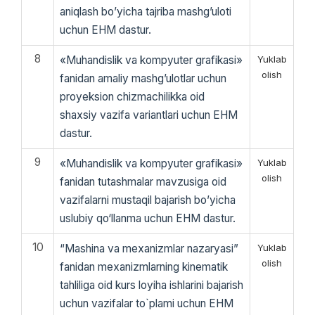
aniqlash bo’yicha tajriba mashg’uloti
uchun EHM dastur.
8
«Muhandislik va kompyuter grafikasi»
Yuklab
olish
fanidan amaliy mashg’ulotlar uchun
proyeksion chizmachilikka oid
shaxsiy vazifa variantlari uchun EHM
dastur.
9
«Muhandislik va kompyuter grafikasi»
Yuklab
olish
fanidan tutashmalar mavzusiga oid
vazifalarni mustaqil bajarish bo’yicha
uslubiy qo‘llanma uchun EHM dastur.
10
“Mashina va mexanizmlar nazaryasi”
Yuklab
olish
fanidan mexаnizmlаrning kinemаtik
tаhliliga oid kurs loyiha ishlarini bajarish
uchun vazifalar to`plami uchun EHM