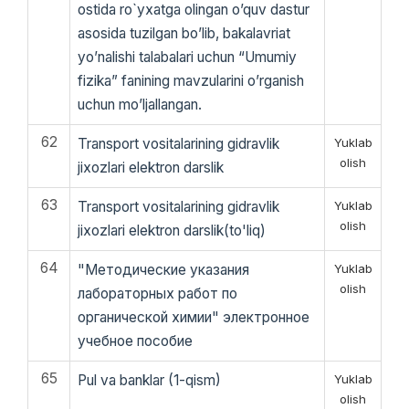
ostida ro`yxatga olingan o’quv dastur
asosida tuzilgan bo’lib, bakalavriat
yo’nalishi talabalari uchun “Umumiy
fizika” fanining mavzularini o’rganish
uchun mo’ljallangan.
62
Transport vositalarining gidravlik
Yuklab
olish
jixozlari elektron darslik
63
Transport vositalarining gidravlik
Yuklab
olish
jixozlari elektron darslik(to'liq)
64
"Методические указания
Yuklab
olish
лабораторных работ по
органической химии" электронное
учебное пособие
65
Pul va banklar (1-qism)
Yuklab
olish