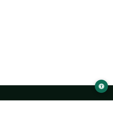
Urgench State University named after Abu Rayhan
Biruni