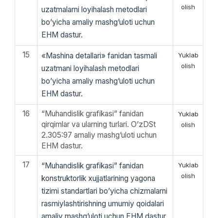
olish
uzatmalarni loyihalash metodlari
bo’yicha amaliy mashg’uloti uchun
EHM dastur.
15
«Mashina detallari» fanidan tasmali
Yuklab
olish
uzatmani loyihalash metodlari
bo’yicha amaliy mashg’uloti uchun
EHM dastur.
16
“Muhandislik grafikasi” fanidan
Yuklab
qirqimlar va ularning turlari. O’zDSt
olish
2.305:97 amaliy mashg’uloti uchun
EHM dastur.
17
“Muhandislik grafikasi” fanidan
Yuklab
olish
konstruktorlik xujjatlarining yagona
tizimi standartlari bo’yicha chizmalarni
rasmiylashtirishning umumiy qoidalari
amaliy mashg’uloti uchun EHM dastur.