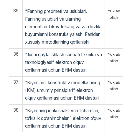
35
“Fanning predmeti va uslublari.
Yuklab
olish
Fanning uslublari va ularning
elementlari.Tikuv trikatoj va zardozlik
buyumlarini konstruksiyalash. Fanidan
xususiy metodlarining qo‘llanishi
36
“Junni qayta ishlash sanoati texnika va
Yuklab
olish
texnologiyasi” elektron o‘quv
qo‘llanmasi uchun EHM dasturi
37
“Kiyimlarni konstruktiv modellashning
Yuklab
olish
(KM) umumiy prinsiplari” elektron
o‘quv qo‘llanmasi uchun EHM dasturi
38
“Kiyimning ichki shakli va o‘lchamlari,
Yuklab
olish
to‘kislik qo‘shimchalari” elektron o‘quv
qo‘llanmasi uchun EHM dasturi