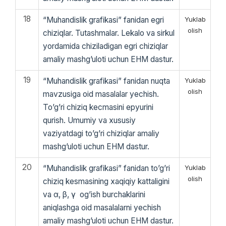
18
“Muhandislik grafikasi” fanidan egri
Yuklab
olish
chiziqlar. Tutashmalar. Lekalo va sirkul
yordamida chiziladigan egri chiziqlar
amaliy mashg’uloti uchun EHM dastur.
19
“Muhandislik grafikasi” fanidan nuqta
Yuklab
olish
mavzusiga oid masalalar yechish.
To’g’ri chiziq kecmasini epyurini
qurish. Umumiy va xususiy
vaziyatdagi to’g’ri chiziqlar amaliy
mashg’uloti uchun EHM dastur.
20
“Muhandislik grafikasi” fanidan to’g’ri
Yuklab
olish
chiziq kesmasining xaqiqiy kattaligini
va α, β, γ og’ish burchaklarini
aniqlashga oid masalalarni yechish
amaliy mashg’uloti uchun EHM dastur.