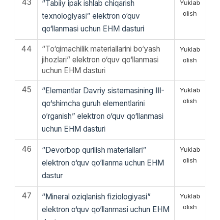
43
“Tabiiy ipak ishlab chiqarish
Yuklab
olish
texnologiyasi” elektron o‘quv
qo‘llanmasi uchun EHM dasturi
44
“To‘qimachilik materiallarini bo‘yash
Yuklab
jihozlari” elektron o‘quv qo‘llanmasi
olish
uchun EHM dasturi
45
“Elementlar Davriy sistemasining III-
Yuklab
olish
qo‘shimcha guruh elementlarini
o‘rganish” elektron o‘quv qo‘llanmasi
uchun EHM dasturi
46
“Devorbop qurilish materiallari”
Yuklab
olish
elektron o‘quv qo‘llanma uchun EHM
dastur
47
“Mineral oziqlanish fiziologiyasi”
Yuklab
olish
elektron o‘quv qo‘llanmasi uchun EHM