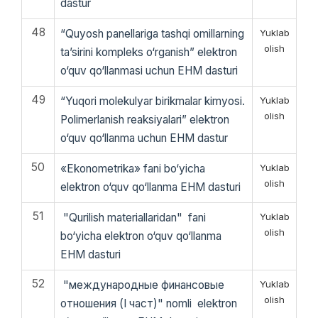
dastur
48
“Quyosh panellariga tashqi omillarning
Yuklab
olish
ta’sirini kompleks o‘rganish” elektron
o‘quv qo‘llanmasi uchun EHM dasturi
49
“Yuqori molekulyar birikmalar kimyosi.
Yuklab
olish
Polimerlanish reaksiyalari” elektron
o‘quv qo‘llanma uchun EHM dastur
50
«Ekonometrika» fani bo‘yicha
Yuklab
olish
elektron o‘quv qo‘llanma EHM dasturi
51
"Qurilish materiallaridan" fani
Yuklab
olish
bo‘yicha elektron o‘quv qo‘llanma
EHM dasturi
52
"международные финансовые
Yuklab
olish
отношения (I част)" nomli elektron