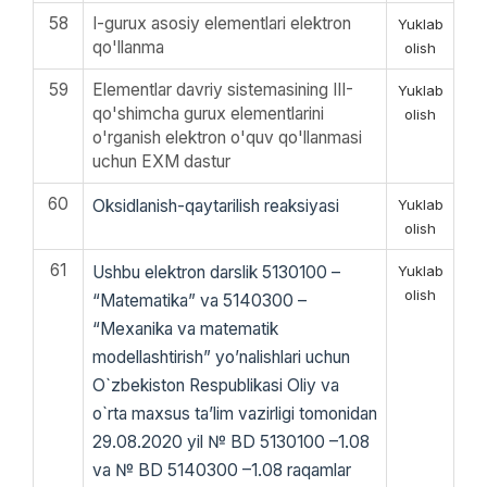
58
I-gurux asosiy elementlari elektron
Yuklab
qo'llanma
olish
59
Elementlar davriy sistemasining III-
Yuklab
qo'shimcha gurux elementlarini
olish
o'rganish elektron o'quv qo'llanmasi
uchun EXM dastur
60
Oksidlanish-qaytarilish reaksiyasi
Yuklab
olish
61
Ushbu elektron darslik 5130100 –
Yuklab
olish
“Matematika” va 5140300 –
“Mexanika va matematik
modellashtirish” yo’nalishlari uchun
O`zbеkistоn Rеspublikasi Оliy va
o`rta maхsus ta’lim vazirligi tomonidan
29.08.2020 yil № BD 5130100 –1.08
va № BD 5140300 –1.08 raqamlar