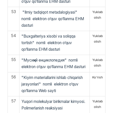
o‘quv qo‘llanma EHM dasturi
53
"Ilmiy tadqiqot metadalogiyasi"
Yuklab
olish
nomli elektron o‘quv qo‘llanma EHM
dasturi
54
"Buxgalteriya xisobi va soliqqa
Yuklab
olish
tortish" nomli elektron o‘quv
qo‘llanma EHM dasturi
55
"Мусиқий енциклопедия" nomli
Yuklab
olish
elektron o‘quv qo‘llanma EHM dasturi
56
"Kiyim materiallarini ishlab chiqarish
Ko'rish
jarayonlari" nomli elektron o‘quv
qo‘llanma Web sayti
57
Yuqori molekulyar birikmalar kimyosi.
Yuklab
olish
Polimerlanish reaksiyasi