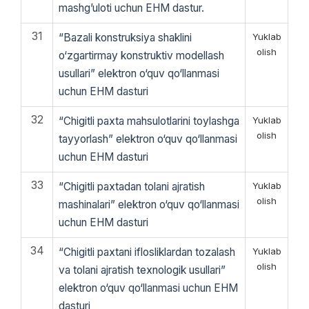
mashg’uloti uchun EHM dastur.
31
“Bazali konstruksiya shaklini
Yuklab
olish
o‘zgartirmay konstruktiv modellash
usullari” elektron o‘quv qo‘llanmasi
uchun EHM dasturi
32
“Chigitli paxta mahsulotlarini toylashga
Yuklab
olish
tayyorlash” elektron o‘quv qo‘llanmasi
uchun EHM dasturi
33
“Chigitli paxtadan tolani ajratish
Yuklab
olish
mashinalari” elektron o‘quv qo‘llanmasi
uchun EHM dasturi
34
“Chigitli paxtani iflosliklardan tozalash
Yuklab
olish
va tolani ajratish texnologik usullari”
elektron o‘quv qo‘llanmasi uchun EHM
dasturi