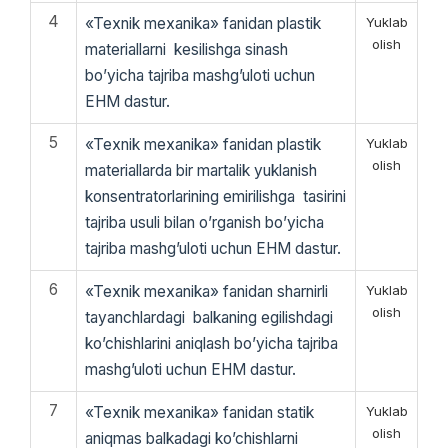
4
«Texnik mexanika» fanidan plastik
Yuklab
olish
materiallarni kesilishga sinash
bo’yicha tajriba mashg’uloti uchun
EHM dastur.
5
«Texnik mexanika» fanidan plastik
Yuklab
olish
materiallarda bir martalik yuklanish
konsentratorlarining emirilishga tasirini
tajriba usuli bilan o’rganish bo’yicha
tajriba mashg’uloti uchun EHM dastur.
6
«Texnik mexanika» fanidan sharnirli
Yuklab
olish
tayanchlardagi balkaning egilishdagi
ko’chishlarini aniqlash bo’yicha tajriba
mashg’uloti uchun EHM dastur.
7
«Texnik mexanika» fanidan statik
Yuklab
olish
aniqmas balkadagi ko’chishlarni