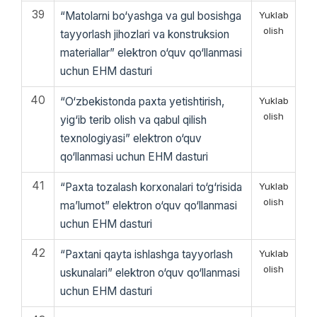
39
“Matolarni bo‘yashga va gul bosishga
Yuklab
olish
tayyorlash jihozlari va konstruksion
materiallar” elektron o‘quv qo‘llanmasi
uchun EHM dasturi
40
“O‘zbekistonda paxta yetishtirish,
Yuklab
olish
yig‘ib terib olish va qabul qilish
texnologiyasi” elektron o‘quv
qo‘llanmasi uchun EHM dasturi
41
“Paxta tozalash korxonalari to‘g‘risida
Yuklab
olish
ma’lumot” elektron o‘quv qo‘llanmasi
uchun EHM dasturi
42
“Paxtani qayta ishlashga tayyorlash
Yuklab
olish
uskunalari” elektron o‘quv qo‘llanmasi
uchun EHM dasturi