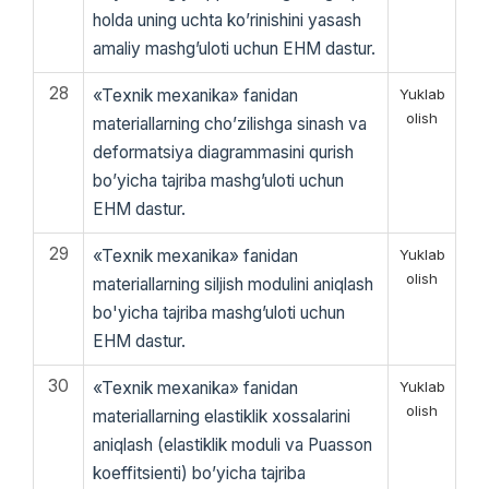
holda uning uchta ko’rinishini yasash
amaliy mashg’uloti uchun EHM dastur.
28
«Texnik mexanika» fanidan
Yuklab
olish
materiallarning cho’zilishga sinash va
deformatsiya diagrammasini qurish
bo’yicha tajriba mashg’uloti uchun
EHM dastur.
29
«Texnik mexanika» fanidan
Yuklab
olish
materiallarning siljish modulini aniqlash
bo'yicha tajriba mashg’uloti uchun
EHM dastur.
30
«Texnik mexanika» fanidan
Yuklab
olish
materiallarning elastiklik xossalarini
aniqlash (elastiklik moduli va Puasson
koeffitsienti) bo’yicha tajriba