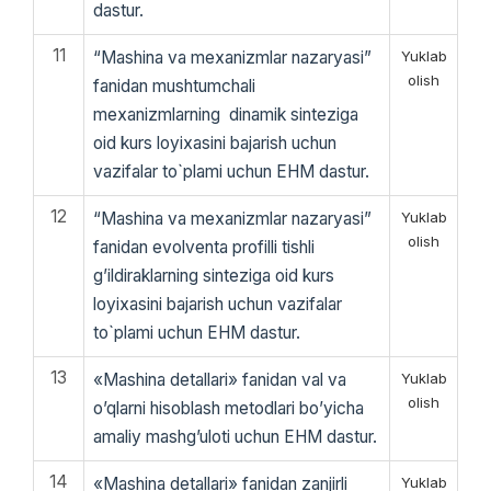
dastur.
11
“Mashina va mexanizmlar nazaryasi”
Yuklab
olish
fanidan mushtumchаli
mexаnizmlаrning dinаmik sinteziga
oid kurs loyixasini bajarish uchun
vazifalar to`plami uchun EHM dastur.
12
“Mashina va mexanizmlar nazaryasi”
Yuklab
olish
fanidan evolventа profilli tishli
g’ildirаklаrning sinteziga oid kurs
loyixasini bajarish uchun vazifalar
to`plami uchun EHM dastur.
13
«Mashina detallari» fanidan val va
Yuklab
olish
o’qlarni hisoblash metodlari bo’yicha
amaliy mashg’uloti uchun EHM dastur.
14
«Mashina detallari» fanidan zanjirli
Yuklab