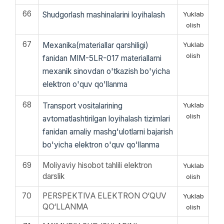
66
Shudgorlash mashinalarini loyihalash
Yuklab
olish
67
Mexanika(materiallar qarshiligi)
Yuklab
olish
fanidan MIM-5LR-017 materiallarni
mexanik sinovdan o'tkazish bo'yicha
elektron o'quv qo'llanma
68
Transport vositalarining
Yuklab
olish
avtomatlashtirilgan loyihalash tizimlari
fanidan amaliy mashg'ulotlarni bajarish
bo'yicha elektron o'quv qo'llanma
69
Moliyaviy hisobot tahlili elektron
Yuklab
darslik
olish
70
PЕRSPЕKTIVА ЕLЕKTRON O‘QUV
Yuklab
QO‘LLАNMА
olish