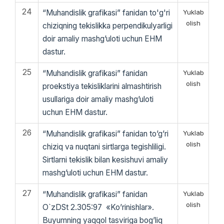
24
“Muhandislik grafikasi” fanidan to'g'ri
Yuklab
olish
chiziqning tekislikka perpendikulyarligi
doir amaliy mashg’uloti uchun EHM
dastur.
25
“Muhandislik grafikasi” fanidan
Yuklab
olish
proekstiya tekisliklarini almashtirish
usullariga doir amaliy mashg’uloti
uchun EHM dastur.
26
“Muhandislik grafikasi” fanidan to’g’ri
Yuklab
olish
chiziq va nuqtani sirtlarga tegishliligi.
Sirtlarni tekislik bilan kesishuvi amaliy
mashg’uloti uchun EHM dastur.
27
“Muhandislik grafikasi” fanidan
Yuklab
olish
O`zDSt 2.305:97 «Ko’rinishlar».
Buyumning yaqqol tasviriga bog’liq