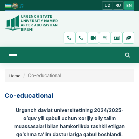
UZ
RU
EN
URGENCH STATE
UNIVERSITY NAMED
AFTER ABU RAYHAN
BIRUNI
Co-educational
Home
Co-educational
Urganch davlat universitetining 2024/2025-
o’quv yili qabuli uchun xorijiy oliy talim
muassasalari bilan hamkorlikda tashkil etilgan
qo’shma ta’lim dasturlariga qabul boshlandi.