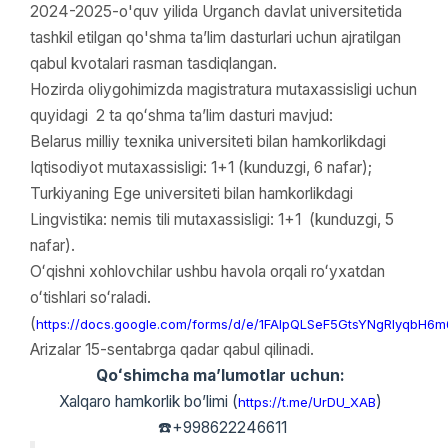
2024-2025-o'quv yilida Urganch davlat universitetida
tashkil etilgan qo'shma taʼlim dasturlari uchun ajratilgan
qabul kvotalari rasman tasdiqlangan.
Hozirda oliygohimizda magistratura mutaxassisligi uchun
quyidagi 2 ta qoʻshma ta’lim dasturi mavjud:
Belarus milliy texnika universiteti bilan hamkorlikdagi
Iqtisodiyot mutaxassisligi: 1+1 (kunduzgi, 6 nafar);
Turkiyaning Ege universiteti bilan hamkorlikdagi
Lingvistika: nemis tili mutaxassisligi: 1+1 (kunduzgi, 5
nafar).
Oʻqishni xohlovchilar ushbu havola orqali roʻyxatdan
oʻtishlari soʻraladi.
(
https://docs.google.com/forms/d/e/1FAIpQLSeF5GtsYNgRIyqbH
Arizalar 15-sentabrga qadar qabul qilinadi.
Qoʻshimcha ma’lumotlar uchun:
Xalqaro hamkorlik bo’limi (
)
https://t.me/UrDU_XAB
☎️+998622246611