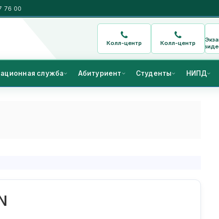
7 76 00
Экз
Колл-центр
Колл-центр
виде
ационная служба
Абитуриент
Студенты
НИПД
LON