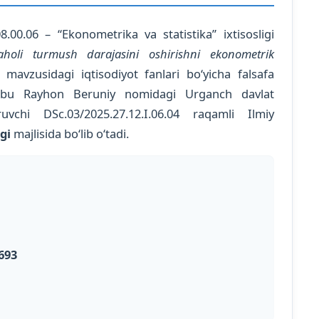
.00.06 – “Ekonometrika va statistika” ixtisosligi
aholi turmush darajasini oshirishni ekonometrik
mavzusidagi iqtisodiyot fanlari bo‘yicha falsafa
i Abu Rayhon Beruniy nomidagi Urganch davlat
uvchi DSc.03/2025.27.12.I.06.04 raqamli Ilmiy
gi
majlisida bo‘lib o‘tadi.
693