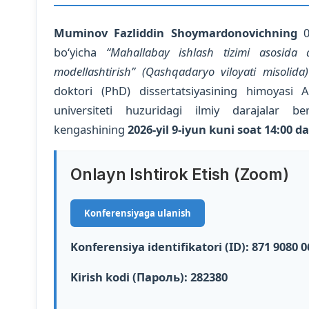
Muminov Fazliddin Shoymardonovichning
08
bo‘yicha
“Mahallabay ishlash tizimi asosida 
modellashtirish” (Qashqadaryo viloyati misolida)
doktori (PhD) dissertatsiyasining himoyas
universiteti huzuridagi ilmiy darajalar ber
kengashining
2026-yil 9-iyun kuni soat 14:00 da
Onlayn Ishtirok Etish (Zoom)
Konferensiyaga ulanish
Konferensiya identifikatori (ID):
871 9080 0
Kirish kodi (Пароль):
282380