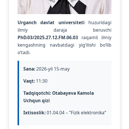
Urganch davlat universiteti
huzuridagi
ilmiy daraja beruvchi
PhD.03/2025.27.12.FM.06.03
raqamli ilmiy
kengashning navbatdagi yig‘ilishi bo‘lib
o‘tadi.
Sana:
2026-yil 15-may
Vaqt:
11:30
Tadqiqotchi:
Otabayeva Kamola
Uchqun qizi
Ixtisoslik:
01.04.04 – “Fizik elektronika”