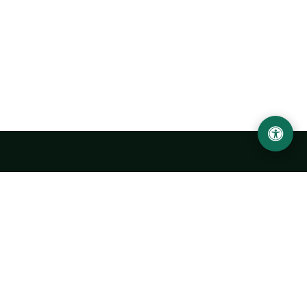
Ургенчский государственный университет
имени Абу Райхана Беруни
Адрес: 220100, Узбекистан, город Ургенч, улица Х. Олимжона,
14.
+998 62 224 6700
info@urdu.uz