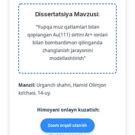
Dissertatsiya Mavzusi:
“Yupqa muz qatlamlari bilan
qoplangan Au(111) sirtini Ar+ ionlari
bilan bombardimon qilinganda
changlanish jarayonini
modellashtirish”
Manzil:
Urganch shahri, Hamid Olimjon
ko‘chasi, 14-uy.
Himoyani onlayn kuzatish:
Zoom orqali ulanish