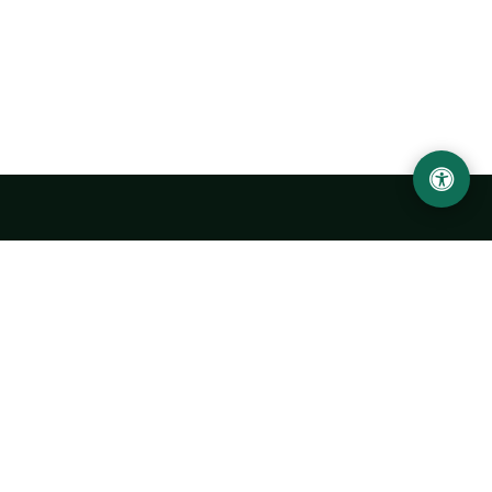
Ургенчский государственный университет
имени Абу Райхана Беруни
Адрес: 220100, Узбекистан, город Ургенч, улица Х. Олимжона,
14.
+998 62 224 6700
info@urdu.uz
Автобус 7, 13, 28