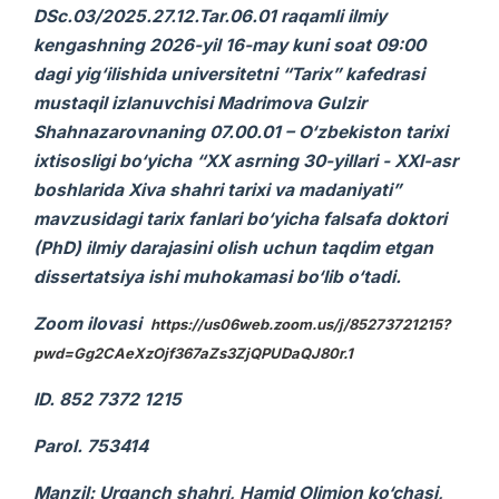
DSc.03/2025.27.12.Tar.06.01 raqamli ilmiy
kengashning 2026-yil 16-may kuni soat 09:00
dagi yig‘ilishida universitetni “Tarix” kafedrasi
mustaqil izlanuvchisi Madrimova Gulzir
Shahnazarovnaning 07.00.01 – O‘zbekiston tarixi
ixtisosligi bo‘yicha “XX asrning 30-yillari - XXI-asr
boshlarida Xiva shahri tarixi va madaniyati”
mavzusidagi tarix fanlari bo‘yicha falsafa doktori
(PhD) ilmiy darajasini olish uchun taqdim etgan
dissertatsiya ishi muhokamasi bo‘lib o‘tadi.
Zoom ilovasi
https://us06web.zoom.us/j/85273721215?
pwd=Gg2CAeXzOjf367aZs3ZjQPUDaQJ80r.1
ID. 852 7372 1215
Parol. 753414
Manzil: Urganch shahri, Hamid Olimjon ko‘chasi,